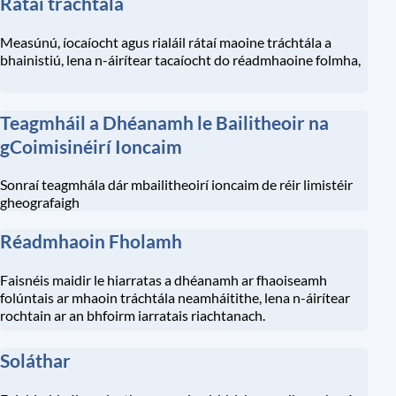
Rátaí tráchtála
Measúnú, íocaíocht agus rialáil rátaí maoine tráchtála a
bhainistiú, lena n-áirítear tacaíocht do réadmhaoine folmha,
Teagmháil a Dhéanamh le Bailitheoir na
gCoimisinéirí Ioncaim
Sonraí teagmhála dár mbailitheoirí ioncaim de réir limistéir
gheografaigh
Réadmhaoin Fholamh
Faisnéis maidir le hiarratas a dhéanamh ar fhaoiseamh
folúntais ar mhaoin tráchtála neamháitithe, lena n-áirítear
rochtain ar an bhfoirm iarratais riachtanach.
Soláthar