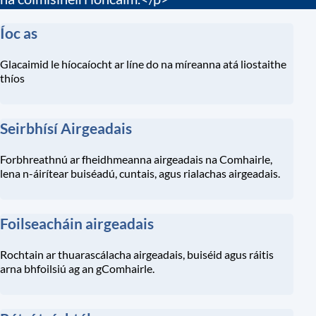
Services
Íoc as
List
Glacaimid le híocaíocht ar líne do na míreanna atá liostaithe
thíos
Seirbhísí Airgeadais
Forbhreathnú ar fheidhmeanna airgeadais na Comhairle,
lena n-áirítear buiséadú, cuntais, agus rialachas airgeadais.
Foilseacháin airgeadais
Rochtain ar thuarascálacha airgeadais, buiséid agus ráitis
arna bhfoilsiú ag an gComhairle.