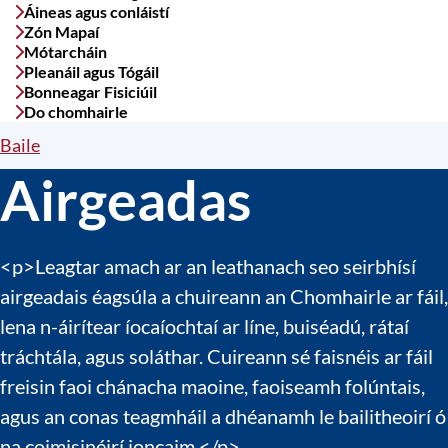
Áineas agus conláistí
Zón Mapaí
Mótarcháin
Pleanáil agus Tógáil
Bonneagar Fisiciúil
Do chomhairle
Baile
Breadcrumbs
Airgeadas
<p>Leagtar amach ar an leathanach seo seirbhísí
airgeadais éagsúla a chuireann an Chomhairle ar fáil,
lena n-áirítear íocaíochtaí ar líne, buiséadú, rátaí
tráchtála, agus soláthar. Cuireann sé faisnéis ar fáil
freisin faoi chánacha maoine, faoiseamh folúntais,
agus an conas teagmháil a dhéanamh le bailitheoirí ó
na coimisinéirí ioncaim.</p>