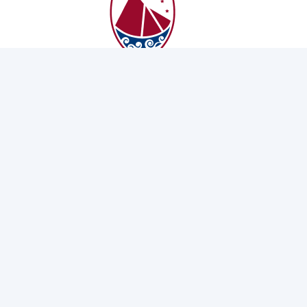
Téigh i dteagmháil linn
Amanna Oscailte an Fhoirgnimh
Luan - hAoine
9:00 am - 4:00 pm
Fón
091 509 000
Ríomhphost
customerservices@galwaycoco.ie
Lean Muid: