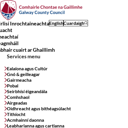
Skip
to
main
rlisí Inrochtaineachta
English
Cuardaigh
content
uacht
Main
meachtaí
navigation
eagmháil
bhair cuairt ar Ghaillimh
Services menu
Ealaíona agus Cultúr
Gnó & geilleagar
Gairmeacha
Pobal
Seirbhísí éigeandála
Comhshaol
Airgeadas
Oidhreacht agus bithéagsúlacht
Tithíocht
Acmhainní daonna
Leabharlanna agus cartlanna