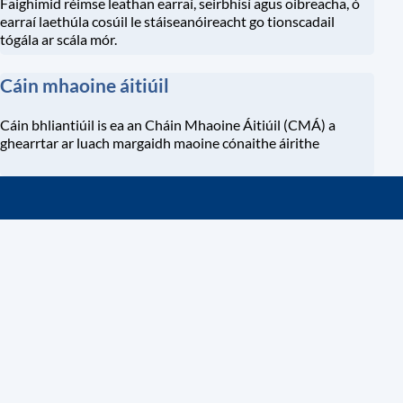
Faighimid réimse leathan earraí, seirbhísí agus oibreacha, ó
earraí laethúla cosúil le stáiseanóireacht go tionscadail
tógála ar scála mór.
Cáin mhaoine áitiúil
Cáin bhliantiúil is ea an Cháin Mhaoine Áitiúil (CMÁ) a
ghearrtar ar luach margaidh maoine cónaithe áirithe