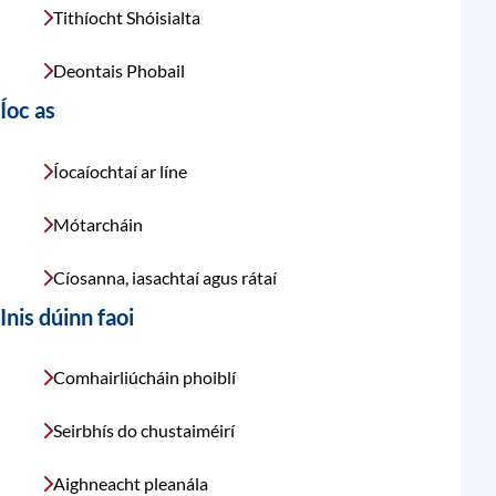
Tithíocht Shóisialta
Deontais Phobail
Íoc as
Íocaíochtaí ar líne
Mótarcháin
Cíosanna, iasachtaí agus rátaí
Inis dúinn faoi
Comhairliúcháin phoiblí
Seirbhís do chustaiméirí
Aighneacht pleanála