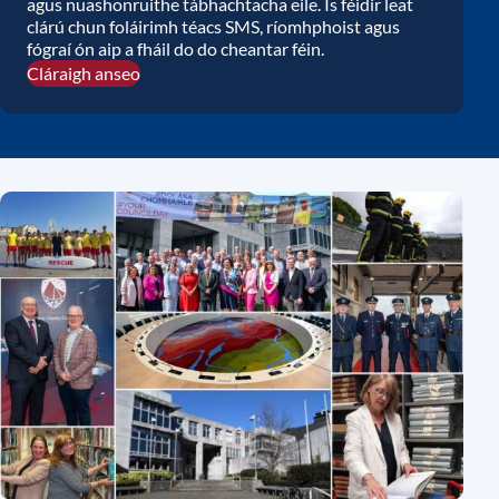
agus nuashonruithe tábhachtacha eile. Is féidir leat
clárú chun foláirimh téacs SMS, ríomhphoist agus
fógraí ón aip a fháil do do cheantar féin.
Cláraigh anseo