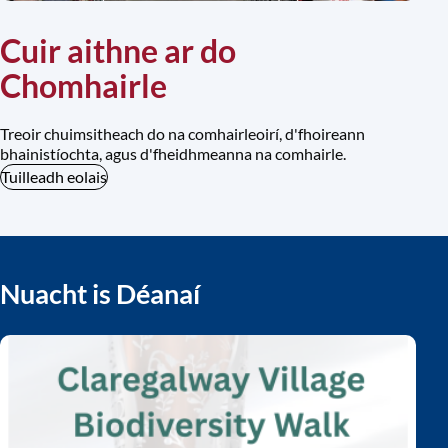
Cuir aithne ar do
Chomhairle
Treoir chuimsitheach do na comhairleoirí, d'fhoireann
bhainistíochta, agus d'fheidhmeanna na comhairle.
Tuilleadh eolais
Nuacht is Déanaí