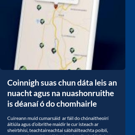
Coinnigh suas chun dáta leis an
nuacht agus na nuashonruithe
is déanaí ó do chomhairle
Cuireann muid cumarsáid ar fáil do chónaitheoirí
áitiúla agus d’oibrithe maidir le cur isteach ar
sheirbhísí, teachtaireachtaí sábháilteachta poiblí,