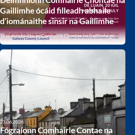
Gaillimhe ócáid filleadh abhaile
d’iománaithe sinsir na Gaillimhe
Tá sé deimhnithe ag Comhairle Chontae na Gaillimhe go
mbeidh ócáid filleadh abhaile d’iománaithe sinsir na
Gaillimhe ar siúl ag Faiche an Aonaigh, Béal Átha na Sluaighe,
Dé Luain (20 Iúil) i ndiaidh dóibh cailleadh in aghaidh
Luimnigh i gCluiche Ceannais Sinsir Iomána na hÉireann i
bPáirc an Chrócaigh. Osclófar Faiche an Aonaigh don phobal
ón 2i.n., agus meastar go mbeidh an fhoireann ann níos
déanaí sa tráthnóna.
23.06.2026
Fógraíonn Comhairle Contae na