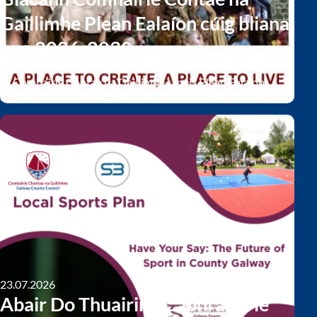
Gaillimhe Plean Ealaíon cúig bliana
nua 2026-2030
Tá Comhairle Contae na Gaillimhe tar éis Plean Ealaíon
2026-2030 cúig bliana nua a ghlacadh.
23.07.2026
Abair Do Thuairim: Cabhraigh le