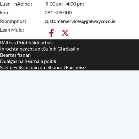
Luan - hAoine
9:00 am - 4:00 pm
Fón
091 509 000
Ríomhphost
customerservices@galwaycoco.ie
Lean Muid:
Ráiteas Príobháideachais
Housekeeping
Inrochtaineacht an tSuímh Ghréasáin
Beartas fianán
Dualgas na hearnála poiblí
Scéim Foilsiúcháin um Shaoráil Faisnéise