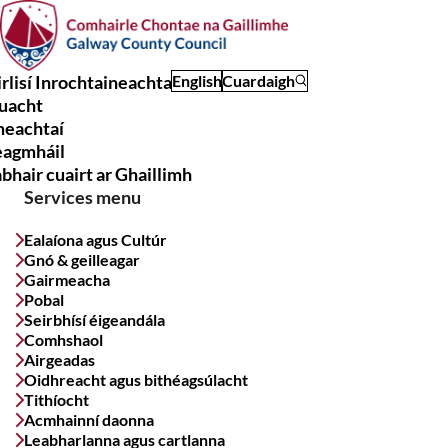
Skip
to
main
rlisí Inrochtaineachta
English
Cuardaigh
content
uacht
Main
meachtaí
navigation
eagmháil
bhair cuairt ar Ghaillimh
Services menu
Ealaíona agus Cultúr
Gnó & geilleagar
Gairmeacha
Pobal
Seirbhísí éigeandála
Comhshaol
Airgeadas
Oidhreacht agus bithéagsúlacht
Tithíocht
Acmhainní daonna
Leabharlanna agus cartlanna