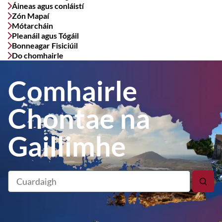
Áineas agus conláistí
Zón Mapaí
Mótarcháin
Pleanáil agus Tógáil
Bonneagar Fisiciúil
Do chomhairle
Comhairle
Chontae na
Gaillimhe
Cuardaigh
Cuir
i
bhF