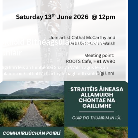
Siúlóid Bithéagsúlachta Baile
Chláir
Bígí linn leis an luibheolaí Sharon Walsh agus leis an
ealaíontóir Cathal McCarthy le haghaidh siúlóid
bithéagsúlachta treoraithe speisialta Dé Sathairn an 13
Meitheamh ag 12 meán lae, sa Baile Chláir.