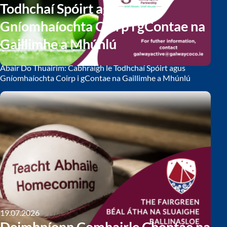
Todhchaí Spóirt agus
Gníomhaíochta Coirp i gContae na
Gaillimhe a Mhúnlú
Abair Do Thuairim: Cabhraigh le Todhchaí Spóirt agus
Gníomhaíochta Coirp i gContae na Gaillimhe a Mhúnlú
Tá Comhairle Chontae na Gaillimhe, i gcomhpháirtíocht le
Comhpháirtíocht Spóirt Áitiúil na Gaillimhe, ag forbairt
Plean Áitiúil nua Spóirt agus Gníomhaíochta Coirp agus ba
mhaith leo cloisteáil uait.
19.07.2026
Deimhníonn Comhairle Chontae na