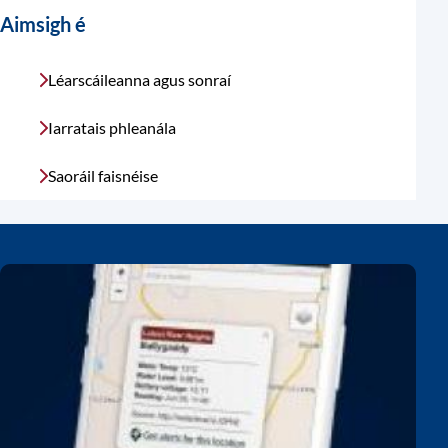
Aimsigh é
Léarscáileanna agus sonraí
Iarratais phleanála
Saoráil faisnéise