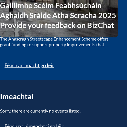
Gaillimhe Scéim Feabhsúcháin
Aghaidh Sráide Atha Scracha 2025
Provide your feedback on BizChat
The Ahascragh Streetscape Enhancement Scheme offers
grant funding to support property improvements that
enhance the village’s visual appearance, encouraging
community participation to revitalise the local streetscape.
Féach an nuacht go léir
Imeachtaí
Sorry, there are currently no events listed.
Féach na himeachtaí go léir