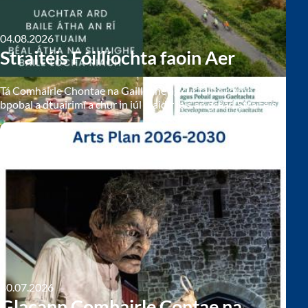
04.08.2026
Straitéis Fóillíochta faoin Aer
Tá Comhairle Chontae na Gaillimhe ag cur fáilte roimh an
bpobal a dtuairimí a chur in iúl maidir leis an gcéad Straitéis
Fóillíochta faoin Aer de chuid an chontae.
30.07.2026
Glacann Comhairle Contae na