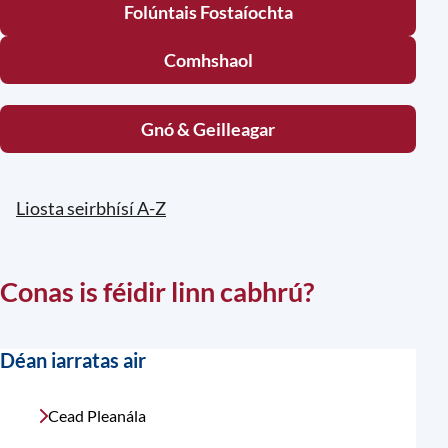
Folúntais Fostaíochta
Comhshaol
Gnó & Geilleagar
Liosta seirbhísí A-Z
Conas is féidir linn cabhrú?
Déan iarratas air
Cead Pleanála