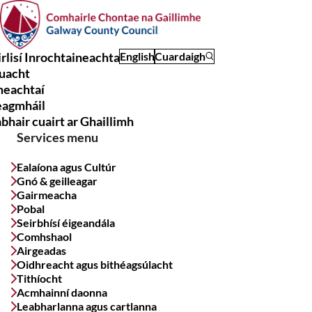
Skip
to
main
rlisí Inrochtaineachta
English
Cuardaigh
content
uacht
Main
meachtaí
navigation
eagmháil
bhair cuairt ar Ghaillimh
Services menu
Ealaíona agus Cultúr
Gnó & geilleagar
Gairmeacha
Pobal
Seirbhísí éigeandála
Comhshaol
Airgeadas
Oidhreacht agus bithéagsúlacht
Tithíocht
Acmhainní daonna
Leabharlanna agus cartlanna