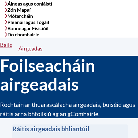
Áineas agus conláistí
Zón Mapaí
Mótarcháin
Pleanáil agus Tógáil
Bonneagar Fisiciúil
Do chomhairle
Baile
Breadcrumbs
Airgeadas
Foilseacháin
airgeadais
Rochtain ar thuarascálacha airgeadais, buiséid agus
ráitis arna bhfoilsiú ag an gComhairle.
Ráitis airgeadais bhliantúil