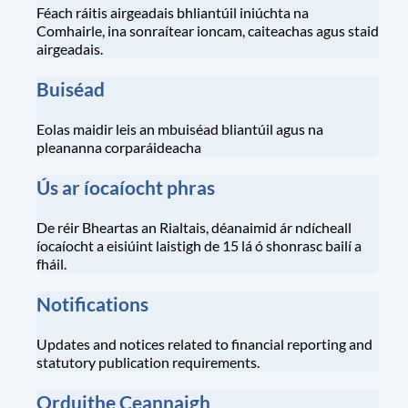
Féach ráitis airgeadais bhliantúil iniúchta na
Comhairle, ina sonraítear ioncam, caiteachas agus staid
airgeadais.
Buiséad
Eolas maidir leis an mbuiséad bliantúil agus na
pleananna corparáideacha
Ús ar íocaíocht phras
De réir Bheartas an Rialtais, déanaimid ár ndícheall
íocaíocht a eisiúint laistigh de 15 lá ó shonrasc bailí a
fháil.
Notifications
Updates and notices related to financial reporting and
statutory publication requirements.
Orduithe Ceannaigh