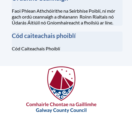
Faoi Phlean Athchóirithe na Seirbhíse Poiblí, ní mór
gach ordú ceannaigh a dhéanann Roinn Rialtais nó
Údarás Áitiúil nó Gníomhaireacht a fhoilsiú ar líne.
Cód caiteachais phoiblí
Cód Caiteachais Phoiblí