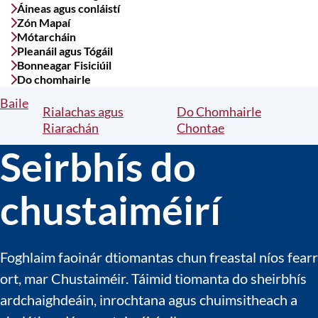
Áineas agus conláistí
Zón Mapaí
Mótarcháin
Pleanáil agus Tógáil
Bonneagar Fisiciúil
Do chomhairle
Baile
Breadcrumbs
Rialachas agus
Do Chomhairle
Riarachán
Chontae
Seirbhís do
chustaiméirí
Foghlaim faoinár dtiomantas chun freastal níos fearr
ort, mar Chustaiméir. Táimid tiomanta do sheirbhís
ardchaighdeáin, inrochtana agus chuimsitheach a