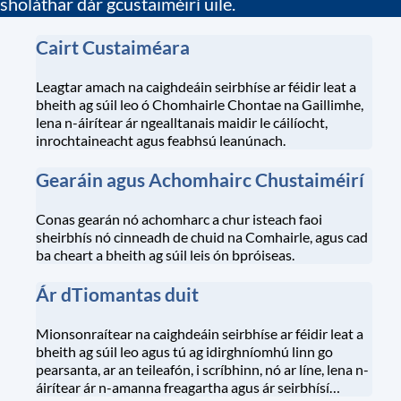
sholáthar dár gcustaiméirí uile.
Cairt Custaiméara
Leagtar amach na caighdeáin seirbhíse ar féidir leat a
bheith ag súil leo ó Chomhairle Chontae na Gaillimhe,
lena n-áirítear ár ngealltanais maidir le cáilíocht,
inrochtaineacht agus feabhsú leanúnach.
Gearáin agus Achomhairc Chustaiméirí
Conas gearán nó achomharc a chur isteach faoi
sheirbhís nó cinneadh de chuid na Comhairle, agus cad
ba cheart a bheith ag súil leis ón bpróiseas.
Ár dTiomantas duit
Mionsonraítear na caighdeáin seirbhíse ar féidir leat a
bheith ag súil leo agus tú ag idirghníomhú linn go
pearsanta, ar an teileafón, i scríbhinn, nó ar líne, lena n-
áirítear ár n-amanna freagartha agus ár seirbhísí