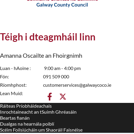
Téigh i dteagmháil linn
Amanna Oscailte an Fhoirgnimh
Luan - hAoine
9:00 am - 4:00 pm
Fón
091 509 000
Ríomhphost
customerservices@galwaycoco.ie
Lean Muid:
Ráiteas Príobháideachais
Housekeeping
Inrochtaineacht an tSuímh Ghréasáin
Beartas fianán
Dualgas na hearnála poiblí
Scéim Foilsiúcháin um Shaoráil Faisnéise