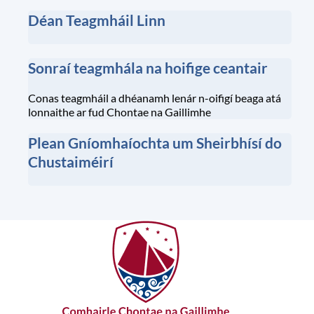
Gaeilge.
Déan Teagmháil Linn
Sonraí teagmhála na hoifige ceantair
Conas teagmháil a dhéanamh lenár n-oifigí beaga atá
lonnaithe ar fud Chontae na Gaillimhe
Plean Gníomhaíochta um Sheirbhísí do
Chustaiméirí