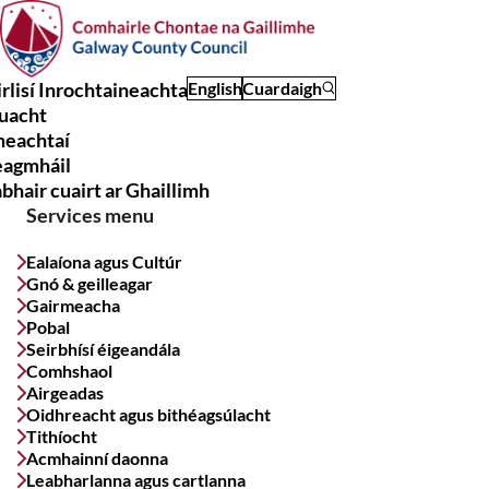
Skip
to
main
rlisí Inrochtaineachta
English
Cuardaigh
content
uacht
Main
meachtaí
navigation
eagmháil
bhair cuairt ar Ghaillimh
Services menu
Ealaíona agus Cultúr
Gnó & geilleagar
Gairmeacha
Pobal
Seirbhísí éigeandála
Comhshaol
Airgeadas
Oidhreacht agus bithéagsúlacht
Tithíocht
Acmhainní daonna
Leabharlanna agus cartlanna