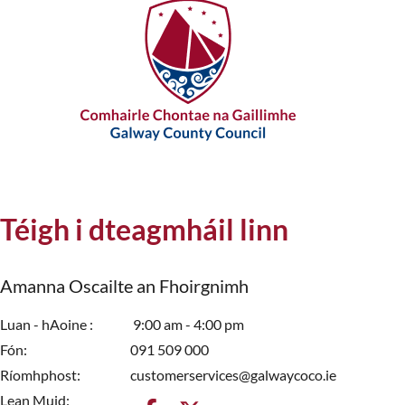
Téigh i dteagmháil linn
Amanna Oscailte an Fhoirgnimh
Luan - hAoine
9:00 am - 4:00 pm
Fón
091 509 000
Ríomhphost
customerservices@galwaycoco.ie
Lean Muid: