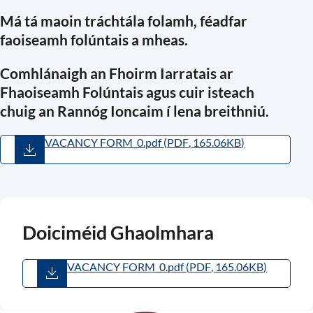
Má tá maoin tráchtála folamh, féadfar
faoiseamh folúntais a mheas.
Comhlánaigh an Fhoirm Iarratais ar
Fhaoiseamh Folúntais agus cuir isteach
chuig an Rannóg Ioncaim í lena breithniú.
VACANCY FORM_0.pdf
(
PDF
,
165.06KB
)
Doiciméid Ghaolmhara
VACANCY FORM_0.pdf
(
PDF
,
165.06KB
)