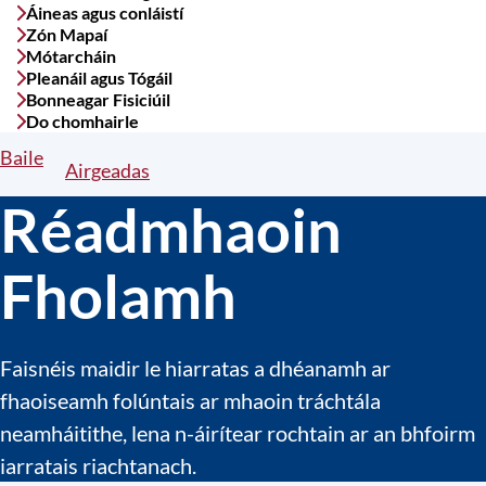
Áineas agus conláistí
Zón Mapaí
Mótarcháin
Pleanáil agus Tógáil
Bonneagar Fisiciúil
Do chomhairle
Baile
Breadcrumbs
Airgeadas
Réadmhaoin
Fholamh
Faisnéis maidir le hiarratas a dhéanamh ar
fhaoiseamh folúntais ar mhaoin tráchtála
neamháitithe, lena n-áirítear rochtain ar an bhfoirm
iarratais riachtanach.