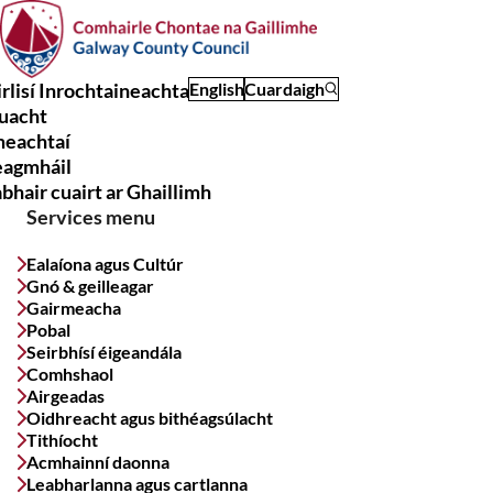
Skip
to
main
rlisí Inrochtaineachta
English
Cuardaigh
content
uacht
Main
meachtaí
navigation
eagmháil
bhair cuairt ar Ghaillimh
Services menu
Ealaíona agus Cultúr
Gnó & geilleagar
Gairmeacha
Pobal
Seirbhísí éigeandála
Comhshaol
Airgeadas
Oidhreacht agus bithéagsúlacht
Tithíocht
Acmhainní daonna
Leabharlanna agus cartlanna