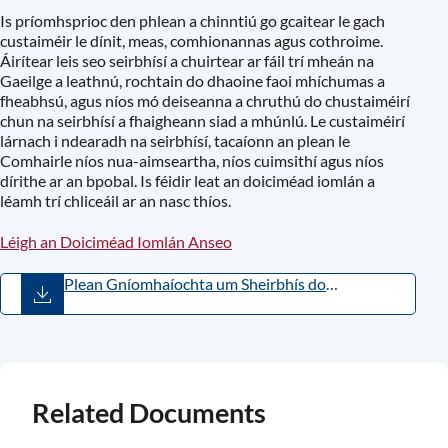
Is príomhsprioc den phlean a chinntiú go gcaitear le gach
custaiméir le dínit, meas, comhionannas agus cothroime.
Áirítear leis seo seirbhísí a chuirtear ar fáil trí mheán na
Gaeilge a leathnú, rochtain do dhaoine faoi mhíchumas a
fheabhsú, agus níos mó deiseanna a chruthú do chustaiméirí
chun na seirbhísí a fhaigheann siad a mhúnlú. Le custaiméirí
lárnach i ndearadh na seirbhísí, tacaíonn an plean le
Comhairle níos nua-aimseartha, níos cuimsithí agus níos
dírithe ar an bpobal. Is féidir leat an doiciméad iomlán a
léamh trí chliceáil ar an nasc thíos.
Léigh an Doiciméad Iomlán Anseo
Plean Gníomhaíochta um Sheirbhís do
Chustaiméirí 2025–2029.pdf
(
PDF
,
4.55MB
)
Related Documents