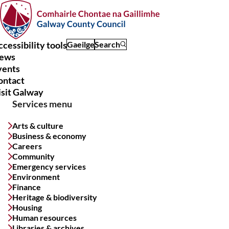
Skip
to
main
content
cessibility tools
Gaeilge
Search
ews
Main
vents
navigation
ontact
isit Galway
Services menu
Arts & culture
Business & economy
Careers
Community
Emergency services
Environment
Finance
Heritage & biodiversity
Housing
Human resources
Libraries & archives