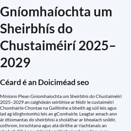
Gníomhaíochta um
Sheirbhís do
Chustaiméirí 2025–
2029
Céard é an Doiciméad seo
Míníonn Plean Gníomhaíochta um Sheirbhís do Chustaiméirí
2025–2029 an caighdeán seirbhíse ar féidir le custaiméirí
Chomhairle Chontae na Gaillimhe a bheith ag súil leis agus
iad ag idirghníomhú leis an gComhairle. Leagtar amach ann
ár dtiomantas do sheirbhísí a sholáthar ar bhealach soiléir,
cothrom, inrochtana agus atá dírithe ar riachtanais an