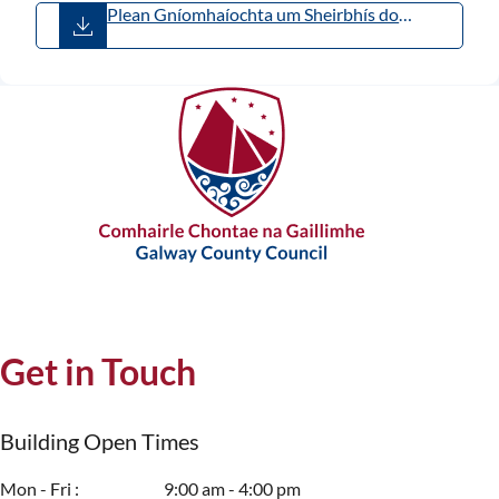
Plean Gníomhaíochta um Sheirbhís do
Chustaiméirí 2025–2029.pdf
(
PDF
,
4.55MB
)
Get in Touch
Building Open Times
Mon - Fri
9:00 am - 4:00 pm