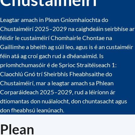
Leagtar amach in Plean Gníomhaíochta do
Chustaiméirí 2025–2029 na caighdeáin seirbhíse ar
féidir le custaiméirí Chomhairle Chontae na
Gaillimhe a bheith ag súil leo, agus is é an custaiméir
féin atá ag croí gach rud a dhéanaimid. Is
príomhchumasóir é de Sprioc Straitéiseach 1:
Claochlú Gnó trí Sheirbhís Fheabhsaithe do
Chustaiméirí, mar a leagtar amach sa Phlean
Corparáideach 2025–2029, rud a léiríonn ár
dtiomantas don nuálaíocht, don chuntasacht agus
don fheabhsú leanúnach.
Plean