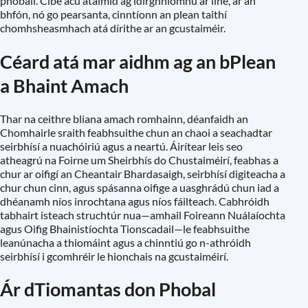
phobail. Cibé acu atáimid ag idirghníomhú ar líne, ar an
bhfón, nó go pearsanta, cinntíonn an plean taithí
chomhsheasmhach atá dírithe ar an gcustaiméir.
Céard atá mar aidhm ag an bPlean
a Bhaint Amach
Thar na ceithre bliana amach romhainn, déanfaidh an
Chomhairle sraith feabhsuithe chun an chaoi a seachadtar
seirbhísí a nuachóiriú agus a neartú. Áirítear leis seo
atheagrú na Foirne um Sheirbhís do Chustaiméirí, feabhas a
chur ar oifigí an Cheantair Bhardasaigh, seirbhísí digiteacha a
chur chun cinn, agus spásanna oifige a uasghrádú chun iad a
dhéanamh níos inrochtana agus níos fáilteach. Cabhróidh
tabhairt isteach struchtúr nua—amhail Foireann Nuálaíochta
agus Oifig Bhainistíochta Tionscadail—le feabhsuithe
leanúnacha a thiomáint agus a chinntiú go n-athróidh
seirbhísí i gcomhréir le hionchais na gcustaiméirí.
Ár dTiomantas don Phobal