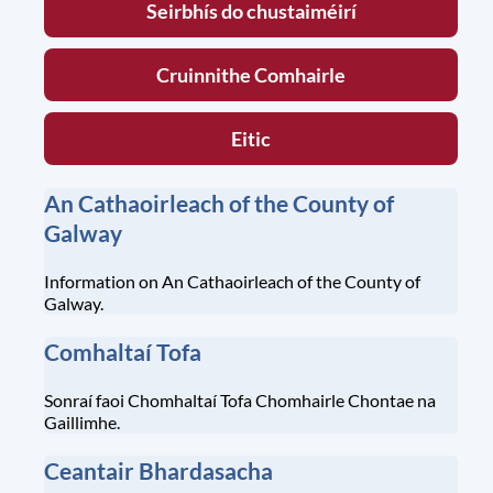
Seirbhís do chustaiméirí
Cruinnithe Comhairle
Eitic
An Cathaoirleach of the County of
Galway
Information on An Cathaoirleach of the County of
Galway.
Comhaltaí Tofa
Sonraí faoi Chomhaltaí Tofa Chomhairle Chontae na
Gaillimhe.
Ceantair Bhardasacha