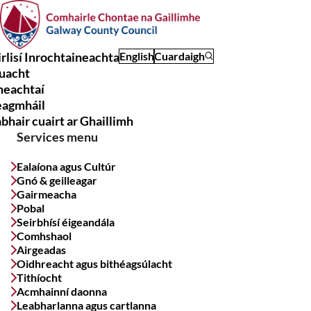
Skip
to
main
rlisí Inrochtaineachta
English
Cuardaigh
content
uacht
Main
meachtaí
navigation
eagmháil
bhair cuairt ar Ghaillimh
Services menu
Ealaíona agus Cultúr
Gnó & geilleagar
Gairmeacha
Pobal
Seirbhísí éigeandála
Comhshaol
Airgeadas
Oidhreacht agus bithéagsúlacht
Tithíocht
Acmhainní daonna
Leabharlanna agus cartlanna