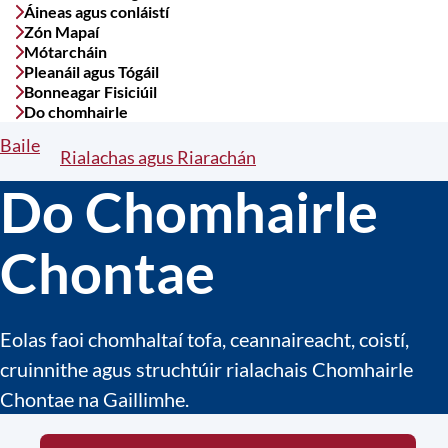
Áineas agus conláistí
Zón Mapaí
Mótarcháin
Pleanáil agus Tógáil
Bonneagar Fisiciúil
Do chomhairle
Baile
Breadcrumbs
Rialachas agus Riarachán
Do Chomhairle
Chontae
Eolas faoi chomhaltaí tofa, ceannaireacht, coistí,
cruinnithe agus struchtúir rialachais Chomhairle
Chontae na Gaillimhe.