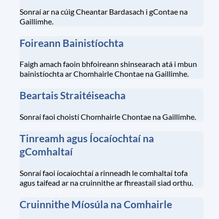
Sonraí ar na cúig Cheantar Bardasach i gContae na
Gaillimhe.
Foireann Bainistíochta
Faigh amach faoin bhfoireann shinsearach atá i mbun
bainistíochta ar Chomhairle Chontae na Gaillimhe.
Beartais Straitéiseacha
Sonraí faoi choistí Chomhairle Chontae na Gaillimhe.
Tinreamh agus Íocaíochtaí na
gComhaltaí
Sonraí faoi íocaíochtaí a rinneadh le comhaltaí tofa
agus taifead ar na cruinnithe ar fhreastail siad orthu.
Cruinnithe Míosúla na Comhairle