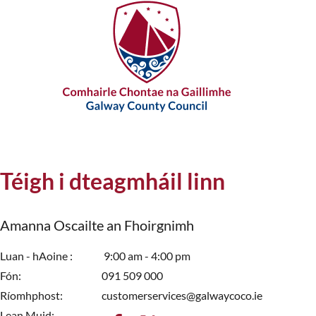
Téigh i dteagmháil linn
Amanna Oscailte an Fhoirgnimh
Luan - hAoine
9:00 am - 4:00 pm
Fón
091 509 000
Ríomhphost
customerservices@galwaycoco.ie
Lean Muid: