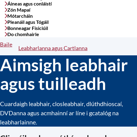
Áineas agus conláistí
Zón Mapaí
Mótarcháin
Pleanáil agus Tógáil
Bonneagar Fisiciúil
Do chomhairle
Baile
Breadcrumbs
Leabharlanna agus Cartlanna
Aimsigh leabhair
agus tuilleadh
Cuardaigh leabhair, closleabhair, dlúthdhioscaí,
DVDanna agus acmhainní ar líne i gcatalóg na
leabharlainne.