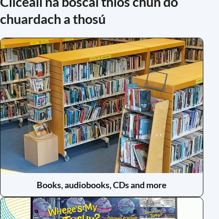
Cliceáil na boscaí thíos chun do
chuardach a thosú
Books, audiobooks, CDs and more
(opens
in
a