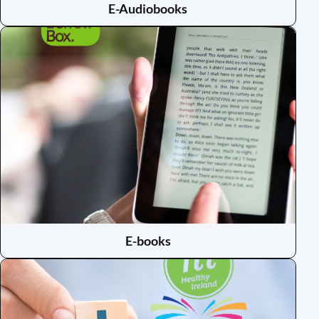
E-Audiobooks
(opens
in
a
new
window)
E-books
(opens
in
a
new