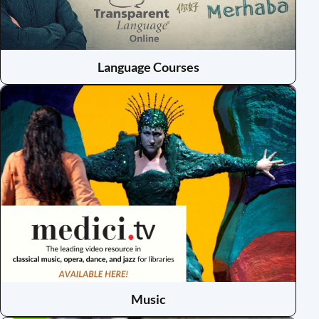
Language Courses
(opens
in
a
new
window)
Music
(opens