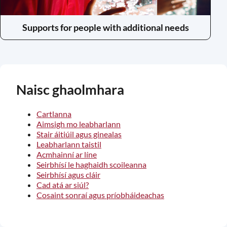
Supports for people with additional needs
(opens
in
a
new
window)
Naisc ghaolmhara
Cartlanna
Aimsigh mo leabharlann
Stair áitiúil agus ginealas
Leabharlann taistil
Acmhainní ar líne
Seirbhísí le haghaidh scoileanna
Seirbhísí agus cláir
Cad atá ar siúl?
Cosaint sonraí agus príobháideachas