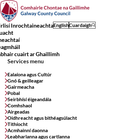
Skip
to
main
rlisí Inrochtaineachta
English
Cuardaigh
content
uacht
Main
meachtaí
navigation
eagmháil
bhair cuairt ar Ghaillimh
Services menu
Ealaíona agus Cultúr
Gnó & geilleagar
Gairmeacha
Pobal
Seirbhísí éigeandála
Comhshaol
Airgeadas
Oidhreacht agus bithéagsúlacht
Tithíocht
Acmhainní daonna
Leabharlanna agus cartlanna