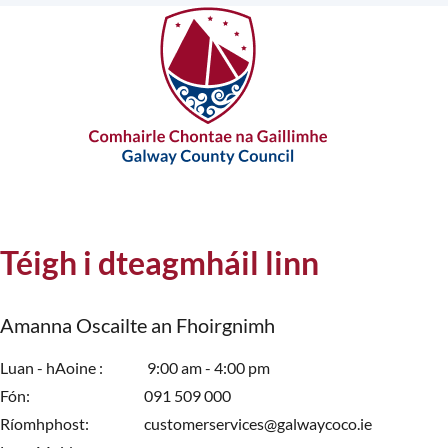
Téigh i dteagmháil linn
Amanna Oscailte an Fhoirgnimh
Luan - hAoine
9:00 am - 4:00 pm
Fón
091 509 000
Ríomhphost
customerservices@galwaycoco.ie