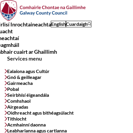
Skip
to
main
rlisí Inrochtaineachta
English
Cuardaigh
content
uacht
Main
meachtaí
navigation
eagmháil
bhair cuairt ar Ghaillimh
Services menu
Ealaíona agus Cultúr
Gnó & geilleagar
Gairmeacha
Pobal
Seirbhísí éigeandála
Comhshaol
Airgeadas
Oidhreacht agus bithéagsúlacht
Tithíocht
Acmhainní daonna
Leabharlanna agus cartlanna