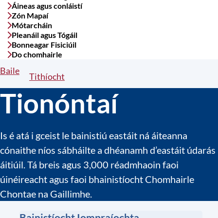
Áineas agus conláistí
Zón Mapaí
Mótarcháin
Pleanáil agus Tógáil
Bonneagar Fisiciúil
Do chomhairle
Baile
Breadcrumbs
Tithíocht
Tionóntaí
Is é atá i gceist le bainistiú eastáit ná áiteanna
cónaithe níos sábháilte a dhéanamh d’eastáit údarás
áitiúil. Tá breis agus 3,000 réadmhaoin faoi
úinéireacht agus faoi bhainistíocht Chomhairle
Chontae na Gaillimhe.
Bainistíocht Iompraíochta