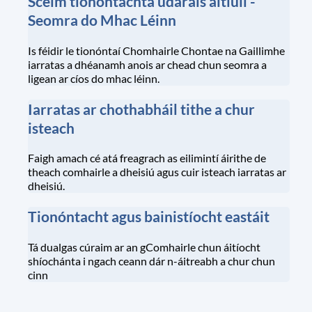
Scéim tionóntachta údaráis áitiúil -
Seomra do Mhac Léinn
Is féidir le tionóntaí Chomhairle Chontae na Gaillimhe
iarratas a dhéanamh anois ar chead chun seomra a
ligean ar cíos do mhac léinn.
Iarratas ar chothabháil tithe a chur
isteach
Faigh amach cé atá freagrach as eilimintí áirithe de
theach comhairle a dheisiú agus cuir isteach iarratas ar
dheisiú.
Tionóntacht agus bainistíocht eastáit
Tá dualgas cúraim ar an gComhairle chun áitíocht
shíochánta i ngach ceann dár n-áitreabh a chur chun
cinn