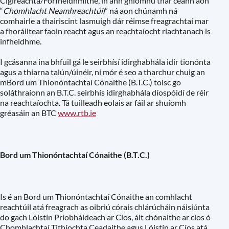
Cigireachta/Forfheidhmithe, in ann gníomhú thar ceann aon
“
Chomhlacht Neamhreachtúil
” ná aon chúnamh ná
comhairle a thairiscint lasmuigh dár réimse freagrachtaí mar
a fhoráiltear faoin reacht agus an reachtaíocht riachtanach is
infheidhme.
I gcásanna ina bhfuil gá le seirbhísí idirghabhála idir tionónta
agus a thiarna talún/úinéir, ní mór é seo a tharchur chuig an
mBord um Thionóntachtaí Cónaithe (B.T.C.) toisc go
soláthraíonn an B.T.C. seirbhís idirghabhála díospóidí de réir
na reachtaíochta. Tá tuilleadh eolais ar fáil ar shuíomh
gréasáin an BTC
www.rtb.ie
Bord um Thionóntachtaí Cónaithe (B.T.C.)
Is é an Bord um Thionóntachtaí Cónaithe an comhlacht
reachtúil atá freagrach as oibriú córais chlárúcháin náisiúnta
do gach Lóistín Príobháideach ar Cíos, áit chónaithe ar cíos ó
Chomhlachtaí Tithíochta Ceadaithe agus Lóistín ar Cíos atá