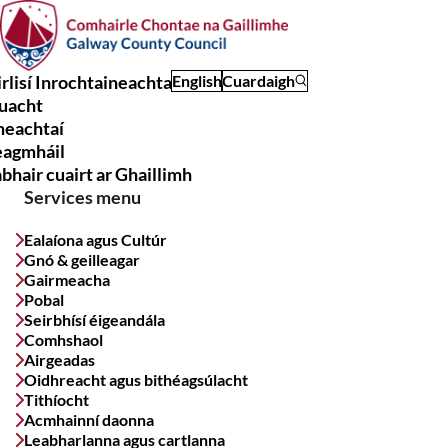
Skip
to
main
rlisí Inrochtaineachta
English
Cuardaigh
content
uacht
Main
meachtaí
navigation
eagmháil
bhair cuairt ar Ghaillimh
Services menu
Ealaíona agus Cultúr
Gnó & geilleagar
Gairmeacha
Pobal
Seirbhísí éigeandála
Comhshaol
Airgeadas
Oidhreacht agus bithéagsúlacht
Tithíocht
Acmhainní daonna
Leabharlanna agus cartlanna