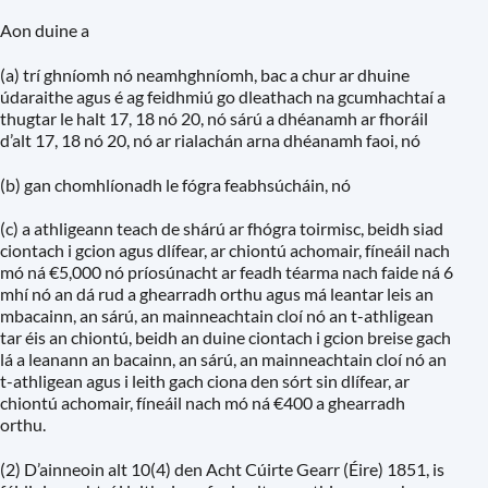
Aon duine a
(a) trí ghníomh nó neamhghníomh, bac a chur ar dhuine
údaraithe agus é ag feidhmiú go dleathach na gcumhachtaí a
thugtar le halt 17, 18 nó 20, nó sárú a dhéanamh ar fhoráil
d’alt 17, 18 nó 20, nó ar rialachán arna dhéanamh faoi, nó
(b) gan chomhlíonadh le fógra feabhsúcháin, nó
(c) a athligeann teach de shárú ar fhógra toirmisc, beidh siad
ciontach i gcion agus dlífear, ar chiontú achomair, fíneáil nach
mó ná €5,000 nó príosúnacht ar feadh téarma nach faide ná 6
mhí nó an dá rud a ghearradh orthu agus má leantar leis an
mbacainn, an sárú, an mainneachtain cloí nó an t-athligean
tar éis an chiontú, beidh an duine ciontach i gcion breise gach
lá a leanann an bacainn, an sárú, an mainneachtain cloí nó an
t-athligean agus i leith gach ciona den sórt sin dlífear, ar
chiontú achomair, fíneáil nach mó ná €400 a ghearradh
orthu.
(2) D’ainneoin alt 10(4) den Acht Cúirte Gearr (Éire) 1851, is