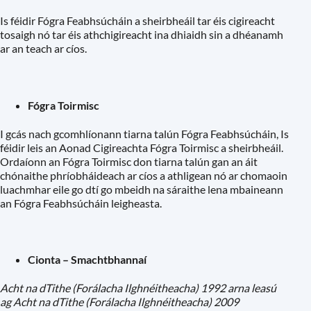
Is féidir Fógra Feabhsúcháin a sheirbheáil tar éis cigireacht
tosaigh nó tar éis athchigireacht ina dhiaidh sin a dhéanamh
ar an teach ar cíos.
Fógra Toirmisc
I gcás nach gcomhlíonann tiarna talún Fógra Feabhsúcháin, Is
féidir leis an Aonad Cigireachta Fógra Toirmisc a sheirbheáil.
Ordaíonn an Fógra Toirmisc don tiarna talún gan an áit
chónaithe phríobháideach ar cíos a athligean nó ar chomaoin
luachmhar eile go dtí go mbeidh na sáraithe lena mbaineann
an Fógra Feabhsúcháin leigheasta.
Cionta – Smachtbhannaí
Acht na dTithe (Forálacha Ilghnéitheacha) 1992 arna leasú
ag Acht na dTithe (Forálacha Ilghnéitheacha) 2009