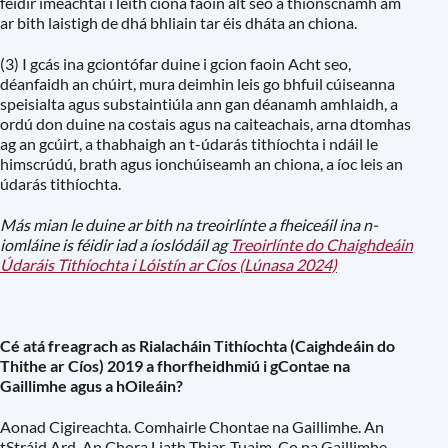
féidir imeachtaí i leith ciona faoin alt seo a thionscnamh am
ar bith laistigh de dhá bhliain tar éis dháta an chiona.
(3) I gcás ina gciontófar duine i gcion faoin Acht seo,
déanfaidh an chúirt, mura deimhin leis go bhfuil cúiseanna
speisialta agus substaintiúla ann gan déanamh amhlaidh, a
ordú don duine na costais agus na caiteachais, arna dtomhas
ag an gcúirt, a thabhaigh an t-údarás tithíochta i ndáil le
himscrúdú, brath agus ionchúiseamh an chiona, a íoc leis an
údarás tithíochta.
Más mian le duine ar bith na treoirlínte a fheiceáil ina n-
iomláine is féidir iad a íoslódáil ag
Treoirlínte do Chaighdeáin
Údaráis Tithíochta i Lóistín ar Cíos (Lúnasa 2024)
Cé atá freagrach as Rialacháin Tithíochta (Caighdeáin do
Thithe ar Cíos) 2019 a fhorfheidhmiú i gContae na
Gaillimhe agus a hOileáin?
Aonad Cigireachta. Comhairle Chontae na Gaillimhe. An
tStráid Ard, An Chora Liath Thiar, Tuaim, Co na Gaillimhe.