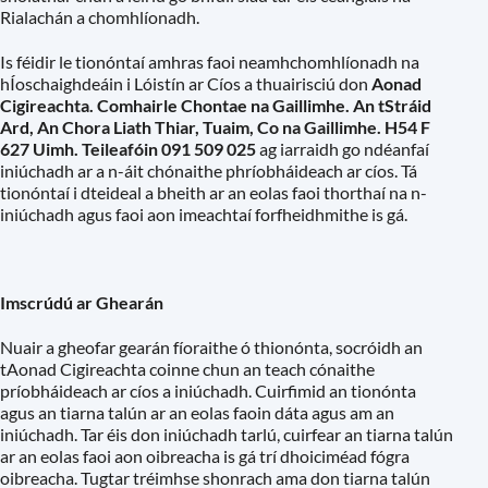
Rialachán a chomhlíonadh.
Is féidir le tionóntaí amhras faoi neamhchomhlíonadh na
hÍoschaighdeáin i Lóistín ar Cíos a thuairisciú don
Aonad
Cigireachta. Comhairle Chontae na Gaillimhe. An tStráid
Ard, An Chora Liath Thiar, Tuaim, Co na Gaillimhe. H54 F
627 Uimh. Teileafóin 091 509 025
ag iarraidh go ndéanfaí
iniúchadh ar a n-áit chónaithe phríobháideach ar cíos. Tá
tionóntaí i dteideal a bheith ar an eolas faoi thorthaí na n-
iniúchadh agus faoi aon imeachtaí forfheidhmithe is gá.
Imscrúdú ar Ghearán
Nuair a gheofar gearán fíoraithe ó thionónta, socróidh an
tAonad Cigireachta coinne chun an teach cónaithe
príobháideach ar cíos a iniúchadh. Cuirfimid an tionónta
agus an tiarna talún ar an eolas faoin dáta agus am an
iniúchadh. Tar éis don iniúchadh tarlú, cuirfear an tiarna talún
ar an eolas faoi aon oibreacha is gá trí dhoiciméad fógra
oibreacha. Tugtar tréimhse shonrach ama don tiarna talún