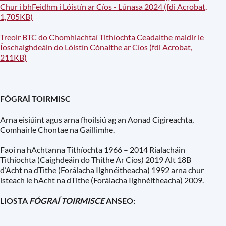
Chur i bhFeidhm i Lóistín ar Cíos - Lúnasa 2024 (fdi Acrobat,
1,705KB)
Treoir BTC do Chomhlachtaí Tithíochta Ceadaithe maidir le
Íoschaighdeáin do Lóistín Cónaithe ar Cíos (fdi Acrobat,
211KB)
FÓGRAÍ TOIRMISC
Arna eisiúint agus arna fhoilsiú ag an Aonad Cigireachta,
Comhairle Chontae na Gaillimhe.
Faoi na hAchtanna Tithíochta 1966 – 2014 Rialacháin
Tithíochta (Caighdeáin do Thithe Ar Cíos) 2019 Alt 18B
d’Acht na dTithe (Forálacha Ilghnéitheacha) 1992 arna chur
isteach le hAcht na dTithe (Forálacha Ilghnéitheacha) 2009.
LIOSTA
FÓGRAÍ TOIRMISCE
ANSEO: