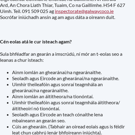
Ard, An Chora Liath Thiar, Tuaim, Co na Gaillimhe. H54 F 627
Uimh. Teil. 091 509 025 ag
inspectorate@galwaycoco.ie
Socrófar iniúchadh ansin ag am agus dáta a oireann duit.
Cén eolas atá le cur isteach agam?
Sula bhféadfar an gearán a imscrúdú, ní mór an t-eolas seo a
leanas a chur isteach:
Ainm iomlán an ghearánaí/na ngearánaithe.
Seoladh agus Eircode an ghearánaí/na ngearánaithe.
Uimhir theileafóin agus sonraí teagmhála an
ghearánaí/na ngearánaithe.
Ainm iomlán an áititheora/na tionóntaí.
Uimhir theileafóin agus sonraí teagmhála áititheora/
áititheoirí nó tionóntaí.
Seoladh agus Eircode an teach cónaithe lena
mbaineann an gearán seo.
Cúis an ghearáin. (Tabhair an oiread eolais agus is féidir
leat chun cabhrú lenár bhfoireann iniúchta).