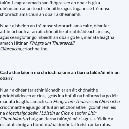
talún. Leagtar amach san fhógra seo an obair is gá a
dhéanamh ar an teach cónaithe agus tugann sé tréimhse
shonrach ama chun an obair a dhéanamh.
Nuair a bheidh an tréimhse shonrach ama caite, déanfar
athiniúchadh ar an áit chónaithe phríobháideach ar cíos,
agus ceanglófar go mbeidh an obair go léir, mar atá leagtha
amach i litir an
Fhógra um Thuarascáil
Oibreacha
, críochnaithe.
Cad a tharlaíonn má chríochnaíonn an tiarna talún/úinéir an
obair?
Nuair a dhéantar athiniúchadh ar an áit chónaithe
phríobháideach ar cíos, i gcás ina bhfuil na hoibreacha go léir
mar atá leagtha amach san
Fhógra um Thuarascáil Oibreacha
críochnaithe agus go bhfuil an áit chónaithe i gcomhréir leis
na
hÍoschaighdeáin i Lóistín ar Cíos
, eiseofar
Litir
Chomhlíonta
chuig an tiarna talún/úinéirí agus is féidir é a
eisiúint chuig an tionónta/na tionóntaí freisin ar iarratas.