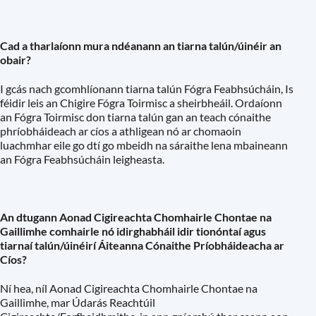
Cad a tharlaíonn mura ndéanann an tiarna talún/úinéir an
obair?
I gcás nach gcomhlíonann tiarna talún Fógra Feabhsúcháin, Is
féidir leis an Chigire Fógra Toirmisc a sheirbheáil. Ordaíonn
an Fógra Toirmisc don tiarna talún gan an teach cónaithe
phríobháideach ar cíos a athligean nó ar chomaoin
luachmhar eile go dtí go mbeidh na sáraithe lena mbaineann
an Fógra Feabhsúcháin leigheasta.
An dtugann Aonad Cigireachta Chomhairle Chontae na
Gaillimhe comhairle nó idirghabháil idir tionóntaí agus
tiarnaí talún/úinéirí Áiteanna Cónaithe Príobháideacha ar
Cíos?
Ní hea, níl Aonad Cigireachta Chomhairle Chontae na
Gaillimhe, mar Údarás Reachtúil