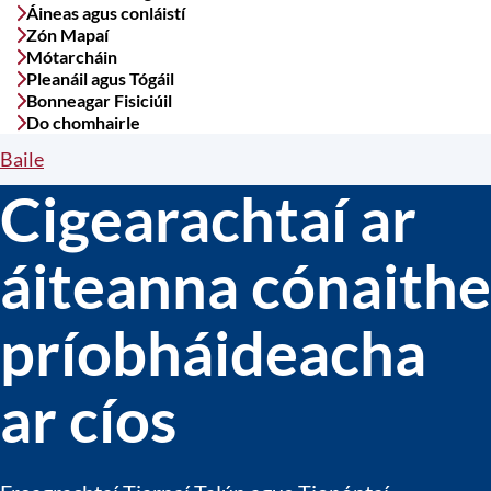
Áineas agus conláistí
Zón Mapaí
Mótarcháin
Pleanáil agus Tógáil
Bonneagar Fisiciúil
Do chomhairle
Baile
Breadcrumbs
Cigearachtaí ar
áiteanna cónaithe
príobháideacha
ar cíos