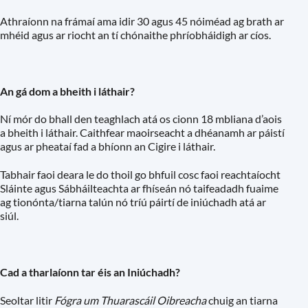
Athraíonn na frámaí ama idir 30 agus 45 nóiméad ag brath ar
mhéid agus ar riocht an tí chónaithe phríobháidigh ar cíos.
An gá dom a bheith i láthair?
Ní mór do bhall den teaghlach atá os cionn 18 mbliana d’aois
a bheith i láthair. Caithfear maoirseacht a dhéanamh ar páistí
agus ar pheataí fad a bhíonn an Cigire i láthair.
Tabhair faoi deara le do thoil go bhfuil cosc ​​​faoi reachtaíocht
Sláinte agus Sábháilteachta ar fhíseán nó taifeadadh fuaime
ag tionónta/tiarna talún nó tríú páirtí de iniúchadh atá ar
siúl.
Cad a tharlaíonn tar éis an Iniúchadh?
Seoltar litir
Fógra um Thuarascáil Oibreacha
chuig an tiarna