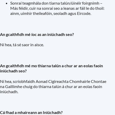
Sonraí teagmhála don tiarna talún/úinéir foirgnimh –
Más féidir, cuir na sonraí seo a leanas ar fáil le do thoil:
ainm, uimhir theileafóin, seoladh agus Eircode.
An gcaithfidh mé íoc as an iniúchadh seo?
Ní hea, tá sé saor in aisce.
An gcaithfidh mé mo thiarna talún a chur ar an eolas faoin
iniúchadh seo?
Ní hea, scríobhfaidh Aonad Cigireachta Chomhairle Chontae
na Gaillimhe chuig do thiarna talún á chur ar an eolas faoin
iniúchadh.
Cá fhad a mhaireann an Iniúchadh?