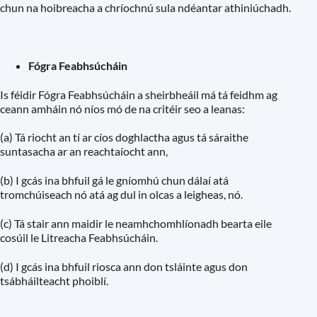
chun na hoibreacha a chríochnú sula ndéantar athiniúchadh.
Fógra Feabhsúcháin
Is féidir Fógra Feabhsúcháin a sheirbheáil má tá feidhm ag
ceann amháin nó níos mó de na critéir seo a leanas:
(a) Tá riocht an tí ar cíos doghlactha agus tá sáraithe
suntasacha ar an reachtaíocht ann,
(b) I gcás ina bhfuil gá le gníomhú chun dálaí atá
tromchúiseach nó atá ag dul in olcas a leigheas, nó.
(c) Tá stair ann maidir le neamhchomhlíonadh bearta eile
cosúil le Litreacha Feabhsúcháin.
(d) I gcás ina bhfuil riosca ann don tsláinte agus don
tsábháilteacht phoiblí.