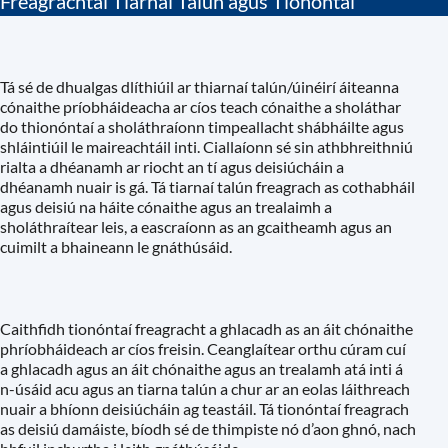
Freagrachtaí Tiarnaí Talún agus Tionóntaí
Tá sé de dhualgas dlíthiúil ar thiarnaí talún/úinéirí áiteanna
cónaithe príobháideacha ar cíos teach cónaithe a sholáthar
do thionóntaí a sholáthraíonn timpeallacht shábháilte agus
shláintiúil le maireachtáil inti. Ciallaíonn sé sin athbhreithniú
rialta a dhéanamh ar riocht an tí agus deisiúcháin a
dhéanamh nuair is gá. Tá tiarnaí talún freagrach as cothabháil
agus deisiú na háite cónaithe agus an trealaimh a
sholáthraítear leis, a eascraíonn as an gcaitheamh agus an
cuimilt a bhaineann le gnáthúsáid.
Caithfidh tionóntaí freagracht a ghlacadh as an áit chónaithe
phríobháideach ar cíos freisin. Ceanglaítear orthu cúram cuí
a ghlacadh agus an áit chónaithe agus an trealamh atá inti á
n-úsáid acu agus an tiarna talún a chur ar an eolas láithreach
nuair a bhíonn deisiúcháin ag teastáil. Tá tionóntaí freagrach
as deisiú damáiste, bíodh sé de thimpiste nó d’aon ghnó, nach