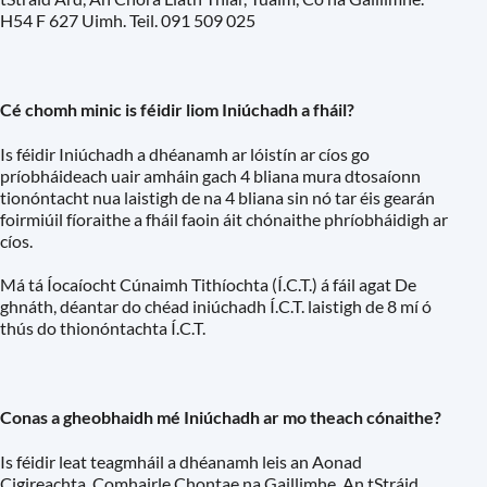
H54 F 627 Uimh. Teil. 091 509 025
Cé chomh minic is féidir liom Iniúchadh a fháil?
Is féidir Iniúchadh a dhéanamh ar lóistín ar cíos go
príobháideach uair amháin gach 4 bliana mura dtosaíonn
tionóntacht nua laistigh de na 4 bliana sin nó tar éis gearán
foirmiúil fíoraithe a fháil faoin áit chónaithe phríobháidigh ar
cíos.
Má tá Íocaíocht Cúnaimh Tithíochta (Í.C.T.) á fáil agat De
ghnáth, déantar do chéad iniúchadh Í.C.T. laistigh de 8 mí ó
thús do thionóntachta Í.C.T.
Conas a gheobhaidh mé Iniúchadh ar mo theach cónaithe?
Is féidir leat teagmháil a dhéanamh leis an Aonad
Cigireachta. Comhairle Chontae na Gaillimhe. An tStráid