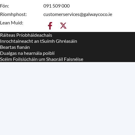
Fón
091 509 000
Ríomhphost
customerservices@galwaycoco.ie
Lean Muid:
Ráiteas Príobháideachais
Housekeeping
Inrochtaineacht an tSuímh Ghréasáin
Beartas fianán
Dualgas na hearnála poiblí
Scéim Foilsiúcháin um Shaoráil Faisnéise