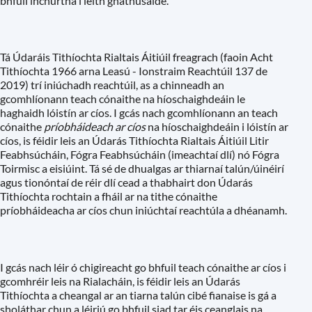
bhfuil inchurtha i leith gnáthúsáide.
Tá Údaráis Tithíochta Rialtais Áitiúil freagrach (faoin Acht
Tithíochta 1966 arna Leasú - Ionstraim Reachtúil 137 de
2019) trí iniúchadh reachtúil, as a chinneadh an
gcomhlíonann teach cónaithe na híoschaighdeáin le
haghaidh lóistín ar cíos. I gcás nach gcomhlíonann an teach
cónaithe
príobháideach ar cíos
na híoschaighdeáin i lóistín ar
cíos, is féidir leis an Údarás Tithíochta Rialtais Áitiúil Litir
Feabhsúcháin, Fógra Feabhsúcháin (imeachtaí dlí) nó Fógra
Toirmisc a eisiúint. Tá sé de dhualgas ar thiarnaí talún/úinéirí
agus tionóntaí de réir dlí cead a thabhairt don Údarás
Tithíochta rochtain a fháil ar na tithe cónaithe
príobháideacha ar cíos chun iniúchtaí reachtúla a dhéanamh.
I gcás nach léir ó chigireacht go bhfuil teach cónaithe ar cíos i
gcomhréir leis na Rialacháin, is féidir leis an Údarás
Tithíochta a cheangal ar an tiarna talún cibé fianaise is gá a
sholáthar chun a léiriú go bhfuil siad tar éis ceanglais na