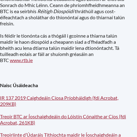
Sonrach do Mhic Léinn. Ceann de phríomhfheidhmeanna an
BTC is ea seirbhís
Réitigh Díospóidí
thráthúil agus cost-
éifeachtach a sholáthar do thionóntaí agus do thiarnaí talún
freisin.
Is féidir le tionónta cás a thógáil i gcoinne a thiarna talún
maidir le haon díospóid a cheapann siad a d’fhéadfadh a
bheith acu lena dtiarna talún maidir lena dtionóntacht. Tá
tuilleadh eolais ar fáil ar shuíomh gréasáin an
BTC
www.rtb.ie
Naisc Úsáideacha
IR 137 2019 Caighdeáin Cíosa Príobháidigh (fdi Acrobat,
209KB)
Treoir BTC ar Íoschaighdeáin do Lóistín Cónaithe ar Cíos (fdi
Acrobat, 261KB)
Treoirlínte d’Údaráis Tithíochta maidir le Íoschaighdeáin a