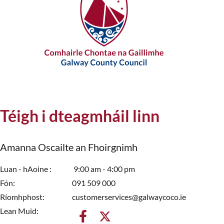
Téigh i dteagmháil linn
Amanna Oscailte an Fhoirgnimh
Luan - hAoine
9:00 am - 4:00 pm
Fón
091 509 000
Ríomhphost
customerservices@galwaycoco.ie
Lean Muid: