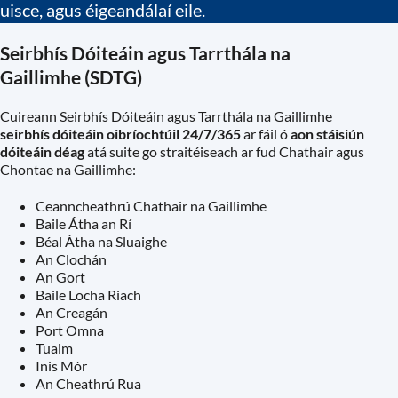
uisce, agus éigeandálaí eile.
Seirbhís Dóiteáin agus Tarrthála na
Gaillimhe (SDTG)
Cuireann Seirbhís Dóiteáin agus Tarrthála na Gaillimhe
seirbhís dóiteáin oibríochtúil 24/7/365
ar fáil ó
aon stáisiún
dóiteáin déag
atá suite go straitéiseach ar fud Chathair agus
Chontae na Gaillimhe:
Ceanncheathrú Chathair na Gaillimhe
Baile Átha an Rí
Béal Átha na Sluaighe
An Clochán
An Gort
Baile Locha Riach
An Creagán
Port Omna
Tuaim
Inis Mór
An Cheathrú Rua