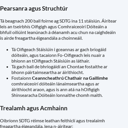
Pearsanra agus Struchtúr
Tá beagnach 200 ball foirne ag SDTG ina 11 stáisiún. Áirítear
leis an tseirbhís Oifigigh agus Comhraiceoirí Dóiteáin a
bhfuil oiliúint leanúnach á déanamh acu chun na caighdeáin
is airde freagartha éigeandála a choinneáil.
Tá Oifigeach Stáisiúin i gceannas ar gach briogáid
dóiteáin, agus tacaíonn Fo-Oifigeach leis nuair a
bhíonn an tOifigeach Stáisiúin as láthair.
Tá gach ball de bhriogáidí an Chontae fostaithe ar
bhonn páirtaimseartha ar áirithíocht.
Fostaíonn
Ceanncheathrú Chathair na Gaillimhe
comhraiceoirí dóiteáin lánaimseartha agus ar
áirithíocht araon, agus is ann atá na hOifigigh
Shinsearacha Dóiteáin lonnaithe chomh maith.
Trealamh agus Acmhainn
Oibríonn SDTG réimse leathan feithiclí agus trealaimh
freagartha éigeandála, lena n-áirítear: