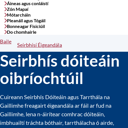
Áineas agus conláistí
Zón Mapaí
Mótarcháin
Pleanáil agus Tógáil
Bonneagar Fisiciúil
Do chomhairle
Baile
Breadcrumbs
Seirbhísí Éigeandála
Seirbhís dóiteáin
oibríochtúil
Cuireann Seirbhís Dóiteáin agus Tarrthála na
Gaillimhe freagairt éigeandála ar fáil ar fud na
Gaillimhe, lena n-áirítear comhrac dóiteáin,
imbhuailtí tráchta bóthair, tarrthálacha ó airde,