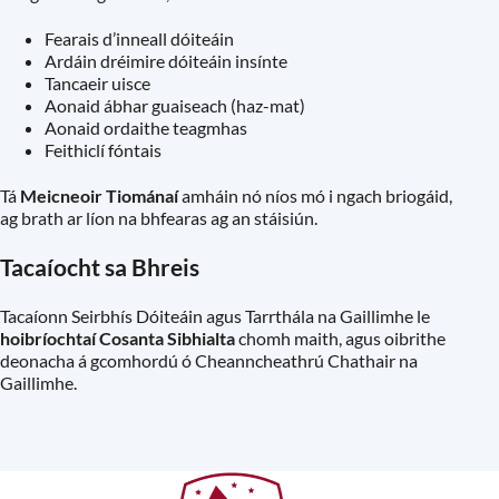
Fearais d’inneall dóiteáin
Ardáin dréimire dóiteáin insínte
Tancaeir uisce
Aonaid ábhar guaiseach (haz-mat)
Aonaid ordaithe teagmhas
Feithiclí fóntais
Tá
Meicneoir Tiománaí
amháin nó níos mó i ngach briogáid,
ag brath ar líon na bhfearas ag an stáisiún.
Tacaíocht sa Bhreis
Tacaíonn Seirbhís Dóiteáin agus Tarrthála na Gaillimhe le
hoibríochtaí Cosanta Sibhialta
chomh maith, agus oibrithe
deonacha á gcomhordú ó Cheanncheathrú Chathair na
Gaillimhe.