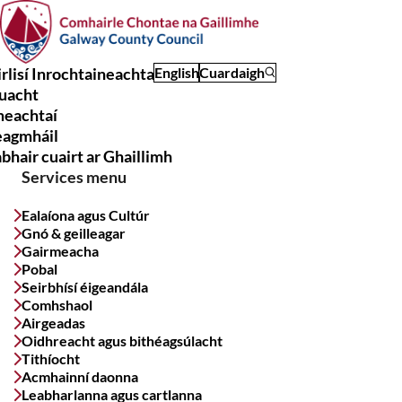
Skip
to
main
rlisí Inrochtaineachta
English
Cuardaigh
content
uacht
Main
meachtaí
navigation
eagmháil
bhair cuairt ar Ghaillimh
Services menu
Ealaíona agus Cultúr
Gnó & geilleagar
Gairmeacha
Pobal
Seirbhísí éigeandála
Comhshaol
Airgeadas
Oidhreacht agus bithéagsúlacht
Tithíocht
Acmhainní daonna
Leabharlanna agus cartlanna