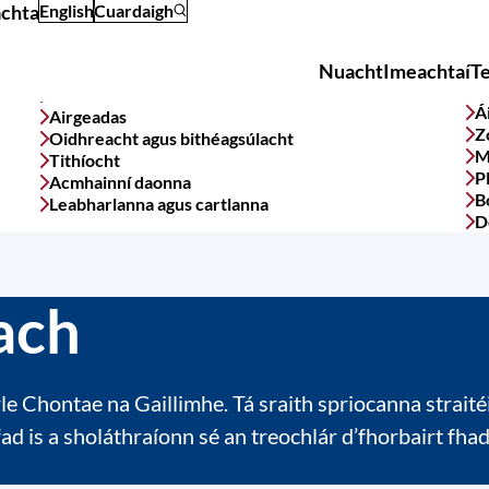
achta
English
Cuardaigh
Nuacht
Imeachtaí
T
Main
navigation
Á
Airgeadas
Z
Oidhreacht agus bithéagsúlacht
M
Tithíocht
P
Acmhainní daonna
B
Leabharlanna agus cartlanna
D
ach
e Chontae na Gaillimhe. Tá sraith spriocanna straité
fad is a sholáthraíonn sé an treochlár d’fhorbairt 