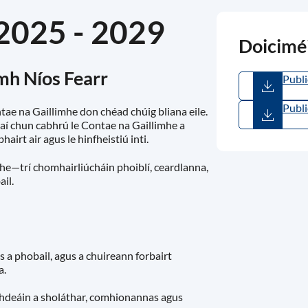
2025 - 2029
Doicimé
imh Níos Fearr
Publi
Evide
887.
Publi
ae na Gaillimhe don chéad chúig bliana eile.
Impl
aí chun cabhrú le Contae na Gaillimhe a
(
PDF
hairt air agus le hinfheistiú inti.
mhe—trí chomhairliúcháin phoiblí, ceardlanna,
ail.
 a phobail, agus a chuireann forbairt
a.
aighdeáin a sholáthar, comhionannas agus