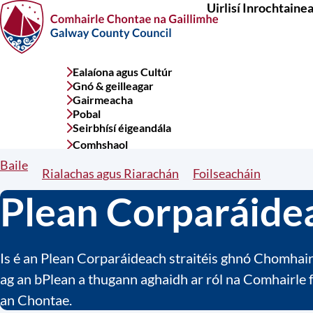
Uirlisí Inrochtaine
Skip
to
main
content
Ealaíona agus Cultúr
Services
Gnó & geilleagar
menu
Gairmeacha
Pobal
Seirbhísí éigeandála
Comhshaol
Baile
Breadcrumbs
Rialachas agus Riarachán
Foilseacháin
Plean Corparáide
Is é an Plean Corparáideach straitéis ghnó Chomhairl
ag an bPlean a thugann aghaidh ar ról na Comhairle 
an Chontae.