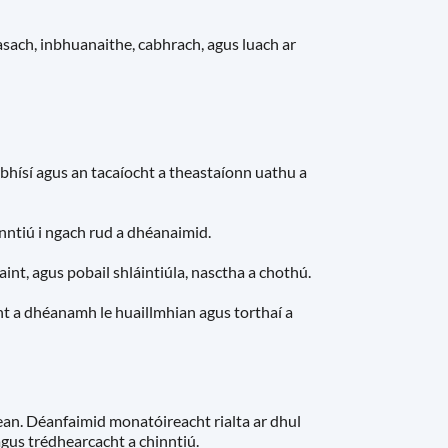
sach, inbhuanaithe, cabhrach, agus luach ar
rbhísí agus an tacaíocht a theastaíonn uathu a
nntiú i ngach rud a dhéanaimid.
int, agus pobail shláintiúla, nasctha a chothú.
ht a dhéanamh le huaillmhian agus torthaí a
lean. Déanfaimid monatóireacht rialta ar dhul
gus trédhearcacht a chinntiú.