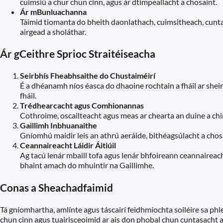
cuimsiú a chur chun cinn, agus ár dtimpeallacht a chosaint.
Ár mBunluachanna
Táimid tiomanta do bheith daonlathach, cuimsitheach, cunta
airgead a sholáthar.
Ár gCeithre Sprioc Straitéiseacha
Seirbhís Fheabhsaithe do Chustaiméirí
É a dhéanamh níos éasca do dhaoine rochtain a fháil ar shei
fháil.
Trédhearcacht agus Comhionannas
Cothroime, oscailteacht agus meas ar chearta an duine a chi
Gaillimh Inbhuanaithe
Gníomhú maidir leis an athrú aeráide, bithéagsúlacht a chosa
Ceannaireacht Láidir Áitiúil
Ag tacú lenár mbaill tofa agus lenár bhfoireann ceannaireac
bhaint amach do mhuintir na Gaillimhe.
Conas a Sheachadfaimid
Tá gníomhartha, amlínte agus táscairí feidhmíochta soiléire sa ph
chun cinn agus tuairisceoimid ar ais don phobal chun cuntasacht a