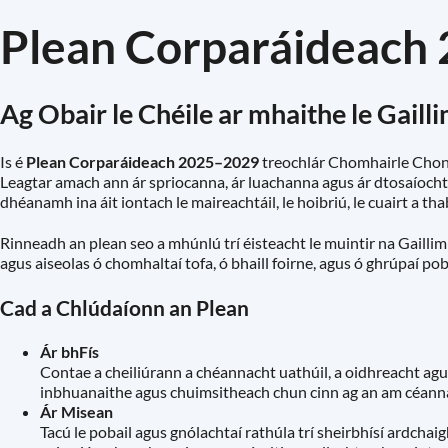
Plean Corparáideach 
Ag Obair le Chéile ar mhaithe le Gaill
Is é
Plean Corparáideach 2025–2029
treochlár Chomhairle Chont
Leagtar amach ann ár spriocanna, ár luachanna agus ár dtosaíocht
dhéanamh ina áit iontach le maireachtáil, le hoibriú, le cuairt a thab
Rinneadh an plean seo a mhúnlú trí éisteacht le muintir na Gailli
agus aiseolas ó chomhaltaí tofa, ó bhaill foirne, agus ó ghrúpaí pob
Cad a Chlúdaíonn an Plean
Ár bhFís
Contae a cheiliúrann a chéannacht uathúil, a oidhreacht agus
inbhuanaithe agus chuimsitheach chun cinn ag an am céann
Ár Misean
Tacú le pobail agus gnólachtaí rathúla trí sheirbhísí ardch