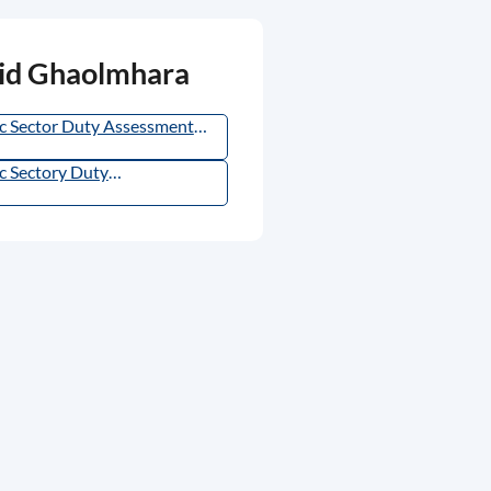
id Ghaolmhara
c Sector Duty Assessment
nce Book July 2023.pdf
(
PDF
,
88KB
)
c Sectory Duty
ementation Plan 2023.pdf
,
543.76KB
)