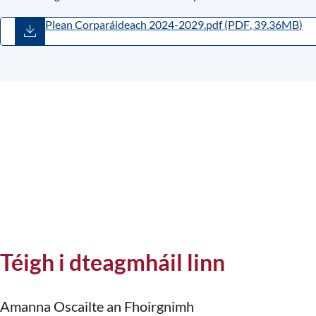
Plean Corparáideach 2024-2029.pdf
(
PDF
,
39.36MB
)
Téigh i dteagmháil linn
Amanna Oscailte an Fhoirgnimh