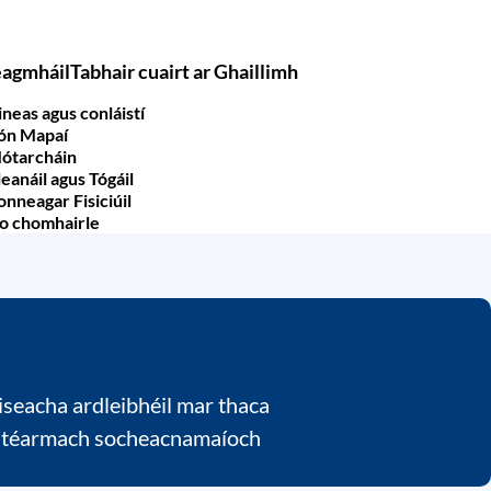
eagmháil
Tabhair cuairt ar Ghaillimh
ineas agus conláistí
ón Mapaí
ótarcháin
leanáil agus Tógáil
onneagar Fisiciúil
o chomhairle
iseacha ardleibhéil mar thaca
fhadtéarmach socheacnamaíoch