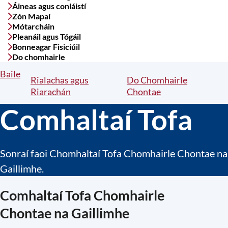
Áineas agus conláistí
Zón Mapaí
Mótarcháin
Pleanáil agus Tógáil
Bonneagar Fisiciúil
Do chomhairle
Baile
Breadcrumbs
Rialachas agus
Do Chomhairle
Riarachán
Chontae
Comhaltaí Tofa
Sonraí faoi Chomhaltaí Tofa Chomhairle Chontae na
Gaillimhe.
Comhaltaí Tofa Chomhairle
Chontae na Gaillimhe