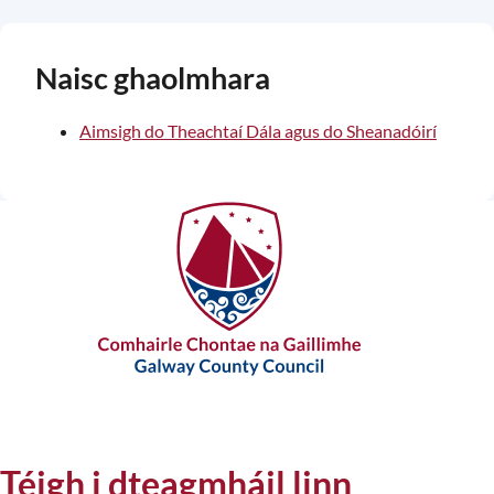
Naisc ghaolmhara
Aimsigh do Theachtaí Dála agus do Sheanadóirí
Téigh i dteagmháil linn