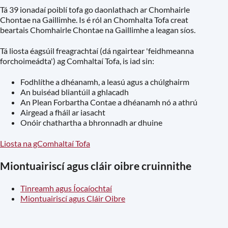
Tá 39 ionadaí poiblí tofa go daonlathach ar Chomhairle
Chontae na Gaillimhe. Is é ról an Chomhalta Tofa creat
beartais Chomhairle Chontae na Gaillimhe a leagan síos.
Tá liosta éagsúil freagrachtaí (dá ngairtear 'feidhmeanna
forchoimeádta') ag Comhaltaí Tofa, is iad sin:
Fodhlíthe a dhéanamh, a leasú agus a chúlghairm
An buiséad bliantúil a ghlacadh
An Plean Forbartha Contae a dhéanamh nó a athrú
Airgead a fháil ar iasacht
Onóir chathartha a bhronnadh ar dhuine
Liosta na gComhaltaí Tofa
Miontuairiscí agus cláir oibre cruinnithe
Tinreamh agus Íocaíochtaí
Miontuairiscí agus Cláir Oibre