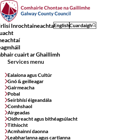
Skip
to
main
rlisí Inrochtaineachta
English
Cuardaigh
content
uacht
Main
meachtaí
navigation
eagmháil
bhair cuairt ar Ghaillimh
Services menu
Ealaíona agus Cultúr
Gnó & geilleagar
Gairmeacha
Pobal
Seirbhísí éigeandála
Comhshaol
Airgeadas
Oidhreacht agus bithéagsúlacht
Tithíocht
Acmhainní daonna
Leabharlanna agus cartlanna