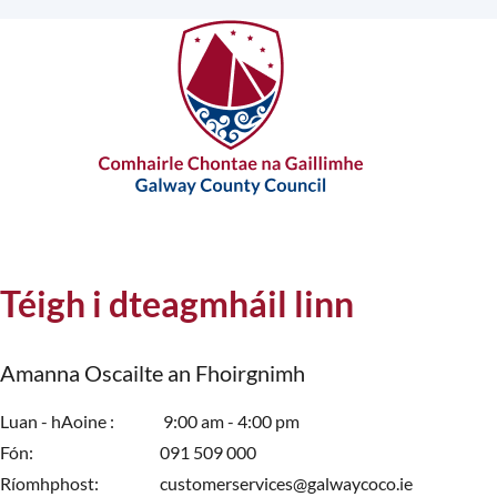
Téigh i dteagmháil linn
Amanna Oscailte an Fhoirgnimh
Luan - hAoine
9:00 am - 4:00 pm
Fón
091 509 000
Ríomhphost
customerservices@galwaycoco.ie