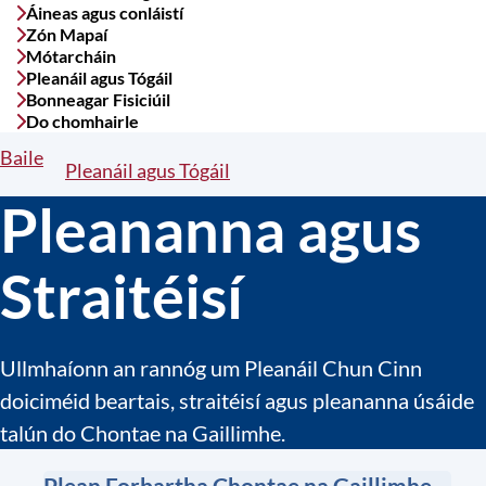
Áineas agus conláistí
Zón Mapaí
Mótarcháin
Pleanáil agus Tógáil
Bonneagar Fisiciúil
Do chomhairle
Baile
Breadcrumbs
Pleanáil agus Tógáil
Pleananna agus
Straitéisí
Ullmhaíonn an rannóg um Pleanáil Chun Cinn
doiciméid beartais, straitéisí agus pleananna úsáide
talún do Chontae na Gaillimhe.
Plean Forbartha Chontae na Gaillimhe