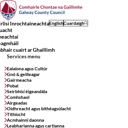
Skip
to
main
rlisí Inrochtaineachta
English
Cuardaigh
content
uacht
Main
meachtaí
navigation
eagmháil
bhair cuairt ar Ghaillimh
Services menu
Ealaíona agus Cultúr
Gnó & geilleagar
Gairmeacha
Pobal
Seirbhísí éigeandála
Comhshaol
Airgeadas
Oidhreacht agus bithéagsúlacht
Tithíocht
Acmhainní daonna
Leabharlanna agus cartlanna