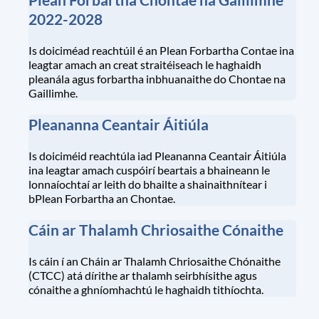
2022-2028
Is doiciméad reachtúil é an Plean Forbartha Contae ina
leagtar amach an creat straitéiseach le haghaidh
pleanála agus forbartha inbhuanaithe do Chontae na
Gaillimhe.
Pleananna Ceantair Áitiúla
Is doiciméid reachtúla iad Pleananna Ceantair Áitiúla
ina leagtar amach cuspóirí beartais a bhaineann le
lonnaíochtaí ar leith do bhailte a shainaithnítear i
bPlean Forbartha an Chontae.
Cáin ar Thalamh Chriosaithe Cónaithe
Is cáin í an Cháin ar Thalamh Chriosaithe Chónaithe
(CTCC) atá dírithe ar thalamh seirbhísithe agus
cónaithe a ghníomhachtú le haghaidh tithíochta.