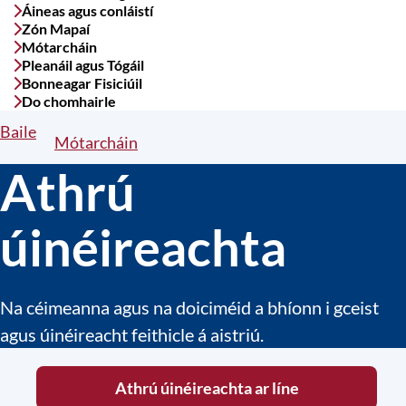
Áineas agus conláistí
Zón Mapaí
Mótarcháin
Pleanáil agus Tógáil
Bonneagar Fisiciúil
Do chomhairle
Baile
Breadcrumbs
Mótarcháin
Athrú
úinéireachta
Na céimeanna agus na doiciméid a bhíonn i gceist
agus úinéireacht feithicle á aistriú.
Athrú úinéireachta ar líne