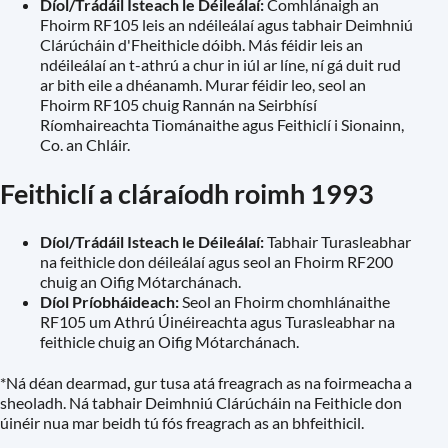
Díol/Trádáil Isteach le Déileálaí:
Comhlánaigh an
Fhoirm RF105 leis an ndéileálaí agus tabhair Deimhniú
Clárúcháin d'Fheithicle dóibh. Más féidir leis an
ndéileálaí an t-athrú a chur in iúl ar líne, ní gá duit rud
ar bith eile a dhéanamh. Murar féidir leo, seol an
Fhoirm RF105 chuig Rannán na Seirbhísí
Ríomhaireachta Tiománaithe agus Feithiclí i Sionainn,
Co. an Chláir.
Feithiclí a cláraíodh roimh 1993
Díol/Trádáil Isteach le Déileálaí:
Tabhair Turasleabhar
na feithicle don déileálaí agus seol an Fhoirm RF200
chuig an Oifig Mótarchánach.
Díol Príobháideach:
Seol an Fhoirm chomhlánaithe
RF105 um Athrú Úinéireachta agus Turasleabhar na
feithicle chuig an Oifig Mótarchánach.
*Ná déan dearmad
,
gur tusa atá freagrach as na foirmeacha a
sheoladh. Ná tabhair Deimhniú Clárúcháin na Feithicle don
úinéir nua mar beidh tú fós freagrach as an bhfeithicil.