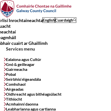
Skip
to
main
rlisí Inrochtaineachta
English
Cuardaigh
content
uacht
Main
meachtaí
navigation
eagmháil
bhair cuairt ar Ghaillimh
Services menu
Ealaíona agus Cultúr
Gnó & geilleagar
Gairmeacha
Pobal
Seirbhísí éigeandála
Comhshaol
Airgeadas
Oidhreacht agus bithéagsúlacht
Tithíocht
Acmhainní daonna
Leabharlanna agus cartlanna