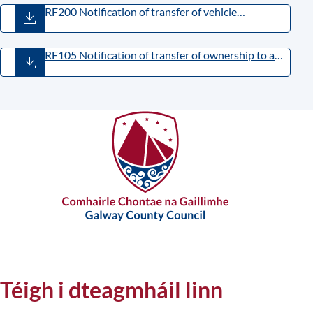
RF200 Notification of transfer of vehicle
ownership pre-1993 vehicles only)_0.pdf
(
PDF
,
284.08KB
)
RF105 Notification of transfer of ownership to a
Motor Dealer.pdf
(
PDF
,
454.77KB
)
Téigh i dteagmháil linn