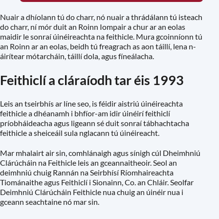
Nuair a dhíolann tú do charr, nó nuair a thrádálann tú isteach
do charr, ní mór duit an Roinn Iompair a chur ar an eolas
maidir le sonraí úinéireachta na feithicle. Mura gcoinníonn tú
an Roinn ar an eolas, beidh tú freagrach as aon táillí, lena n-
áirítear mótarcháin, táillí dola, agus fíneálacha.
Feithiclí a cláraíodh tar éis 1993
Leis an tseirbhís ar líne seo, is féidir aistriú úinéireachta
feithicle a dhéanamh i bhfíor-am idir úinéirí feithiclí
príobháideacha agus ligeann sé duit sonraí tábhachtacha
feithicle a sheiceáil sula nglacann tú úinéireacht.
Mar mhalairt air sin, comhlánaigh agus sínigh cúl Dheimhniú
Clárúcháin na Feithicle leis an gceannaitheoir. Seol an
deimhniú chuig Rannán na Seirbhísí Ríomhaireachta
Tiománaithe agus Feithiclí i Sionainn, Co. an Chláir. Seolfar
Deimhniú Clárúcháin Feithicle nua chuig an úinéir nua i
gceann seachtaine nó mar sin.