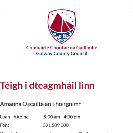
Téigh i dteagmháil linn
Amanna Oscailte an Fhoirgnimh
Luan - hAoine
9:00 am - 4:00 pm
Fón
091 509 000