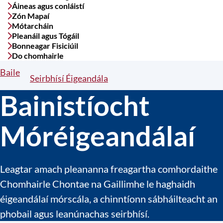
Áineas agus conláistí
Zón Mapaí
Mótarcháin
Pleanáil agus Tógáil
Bonneagar Fisiciúil
Do chomhairle
Baile
Breadcrumbs
Seirbhísí Éigeandála
Bainistíocht
Móréigeandálaí
Leagtar amach pleananna freagartha comhordaithe
Chomhairle Chontae na Gaillimhe le haghaidh
éigeandálaí mórscála, a chinntíonn sábháilteacht an
phobail agus leanúnachas seirbhísí.