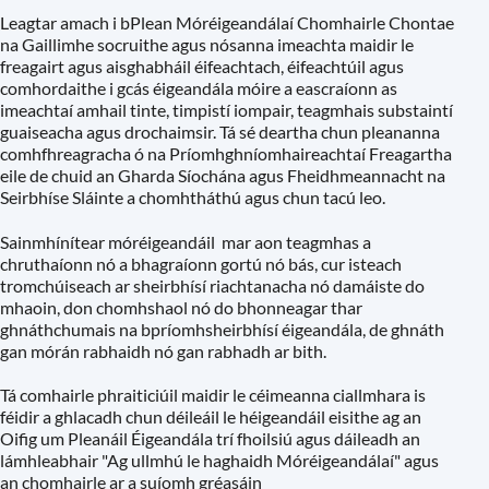
Leagtar amach i bPlean Móréigeandálaí Chomhairle Chontae
na Gaillimhe socruithe agus nósanna imeachta maidir le
freagairt agus aisghabháil éifeachtach, éifeachtúil agus
comhordaithe i gcás éigeandála móire a eascraíonn as
imeachtaí amhail tinte, timpistí iompair, teagmhais substaintí
guaiseacha agus drochaimsir. Tá sé deartha chun pleananna
comhfhreagracha ó na Príomhghníomhaireachtaí Freagartha
eile de chuid an Gharda Síochána agus Fheidhmeannacht na
Seirbhíse Sláinte a chomhtháthú agus chun tacú leo.
Sainmhínítear móréigeandáil mar aon teagmhas a
chruthaíonn nó a bhagraíonn gortú nó bás, cur isteach
tromchúiseach ar sheirbhísí riachtanacha nó damáiste do
mhaoin, don chomhshaol nó do bhonneagar thar
ghnáthchumais na bpríomhsheirbhísí éigeandála, de ghnáth
gan mórán rabhaidh nó gan rabhadh ar bith.
Tá comhairle phraiticiúil maidir le céimeanna ciallmhara is
féidir a ghlacadh chun déileáil le héigeandáil eisithe ag an
Oifig um Pleanáil Éigeandála trí fhoilsiú agus dáileadh an
lámhleabhair "Ag ullmhú le haghaidh Móréigeandálaí" agus
an chomhairle ar a suíomh gréasáin