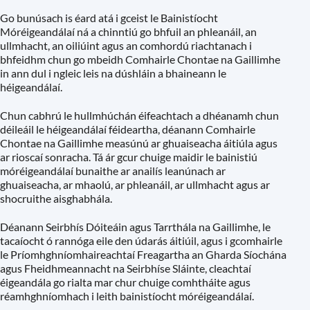
Go bunúsach is éard atá i gceist le Bainistíocht
Móréigeandálaí ná a chinntiú go bhfuil an phleanáil, an
ullmhacht, an oiliúint agus an comhordú riachtanach i
bhfeidhm chun go mbeidh Comhairle Chontae na Gaillimhe
in ann dul i ngleic leis na dúshláin a bhaineann le
héigeandálaí.
Chun cabhrú le hullmhúchán éifeachtach a dhéanamh chun
déileáil le héigeandálaí féideartha, déanann Comhairle
Chontae na Gaillimhe measúnú ar ghuaiseacha áitiúla agus
ar rioscaí sonracha. Tá ár gcur chuige maidir le bainistiú
móréigeandálaí bunaithe ar anailís leanúnach ar
ghuaiseacha, ar mhaolú, ar phleanáil, ar ullmhacht agus ar
shocruithe aisghabhála.
Déanann Seirbhís Dóiteáin agus Tarrthála na Gaillimhe, le
tacaíocht ó rannóga eile den údarás áitiúil, agus i gcomhairle
le Príomhghníomhaireachtaí Freagartha an Gharda Síochána
agus Fheidhmeannacht na Seirbhíse Sláinte, cleachtaí
éigeandála go rialta mar chur chuige comhtháite agus
réamhghníomhach i leith bainistíocht móréigeandálaí.