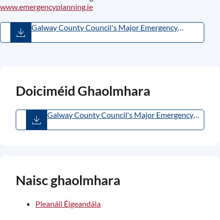
www.emergencyplanning.ie
Galway County Council's Major Emergency
Plan.pdf
(
PDF
,
6.72MB
)
Doiciméid Ghaolmhara
Galway County Council's Major Emergency
Plan.pdf
(
PDF
,
6.72MB
)
Naisc ghaolmhara
Pleanáil Éigeandála