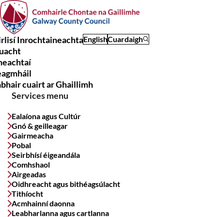
Skip
to
main
rlisí Inrochtaineachta
English
Cuardaigh
content
uacht
Main
meachtaí
navigation
eagmháil
bhair cuairt ar Ghaillimh
Services menu
Ealaíona agus Cultúr
Gnó & geilleagar
Gairmeacha
Pobal
Seirbhísí éigeandála
Comhshaol
Airgeadas
Oidhreacht agus bithéagsúlacht
Tithíocht
Acmhainní daonna
Leabharlanna agus cartlanna