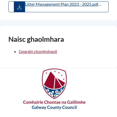
Litter Management Plan 2023 - 2025.pdf
(
PDF
,
2.34MB
)
Naisc ghaolmhara
Gearáin chomhshaoil