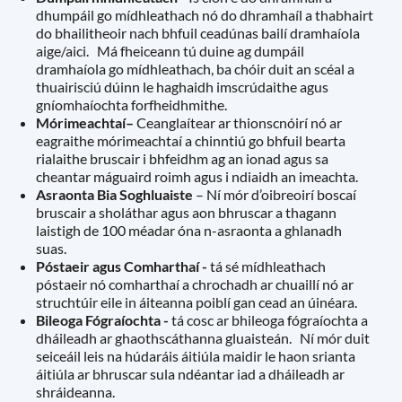
dhumpáil go mídhleathach nó do dhramhaíl a thabhairt
do bhailitheoir nach bhfuil ceadúnas bailí dramhaíola
aige/aici. Má fheiceann tú duine ag dumpáil
dramhaíola go mídhleathach, ba chóir duit an scéal a
thuairisciú dúinn le haghaidh imscrúdaithe agus
gníomhaíochta forfheidhmithe.
Mórimeachtaí–
Ceanglaítear ar thionscnóirí nó ar
eagraithe mórimeachtaí a chinntiú go bhfuil bearta
rialaithe bruscair i bhfeidhm ag an ionad agus sa
cheantar máguaird roimh agus i ndiaidh an imeachta.
Asraonta Bia Soghluaiste
– Ní mór d’oibreoirí boscaí
bruscair a sholáthar agus aon bhruscar a thagann
laistigh de 100 méadar óna n-asraonta a ghlanadh
suas.
Póstaeir agus Comharthaí -
tá sé
mídhleathach
póstaeir nó comharthaí a chrochadh ar chuaillí nó ar
struchtúir eile in áiteanna poiblí gan cead an úinéara.
Bileoga Fógraíochta -
tá cosc ar bhileoga fógraíochta a
dháileadh ar ghaothscáthanna gluaisteán. Ní mór duit
seiceáil leis na húdaráis áitiúla maidir le haon srianta
áitiúla ar bhruscar sula ndéantar iad a dháileadh ar
shráideanna.