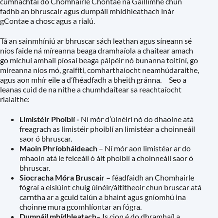
cumhachtaí do Chomhairle Chontae na Gaillimhe chun
fadhb an bhruscair agus dumpáil mhídhleathach inár
gContae a chosc agus a rialú.
Tá an sainmhíniú ar bhruscar sách leathan agus síneann sé
níos faide ná míreanna beaga dramhaíola a chaitear amach
go míchuí amhail píosaí beaga páipéir nó bunanna toitíní, go
míreanna níos mó, graifítí, comharthaíocht neamhúdaraithe,
agus aon mhír eile a d’fhéadfadh a bheith gránna. Seo a
leanas cuid de na nithe a chumhdaítear sa reachtaíocht
rialaithe:
Limistéir Phoiblí -
Ní mór d’úinéirí nó do dhaoine atá
freagrach as limistéir phoiblí an limistéar a choinneáil
saor ó bhruscar.
Maoin Phríobháideach
– Ní mór aon limistéar ar do
mhaoin atá le feiceáil ó áit phoiblí a choinneáil saor ó
bhruscar.
Siocracha Móra Bruscair –
féadfaidh an Chomhairle
fógraí a eisiúint chuig úinéir/áititheoir chun bruscar atá
carntha ar a gcuid talún a bhaint agus gníomhú ina
choinne mura gcomhlíontar an fógra.
Dumpáil mhídhleatach–
Is cion é do dhramhaíl a