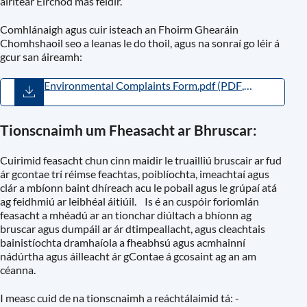
áirítear Éirchód más féidir.
Comhlánaigh agus cuir isteach an Fhoirm Ghearáin
Chomhshaoil seo a leanas le do thoil, agus na sonraí go léir á
gcur san áireamh:
Environmental Complaints Form.pdf
(
PDF
,
918.95KB
)
Tionscnaimh um Fheasacht ar Bhruscar:
Cuirimid feasacht chun cinn maidir le truailliú bruscair ar fud
ár gcontae trí réimse feachtas, poiblíochta, imeachtaí agus
clár a mbíonn baint dhíreach acu le pobail agus le grúpaí atá
ag feidhmiú ar leibhéal áitiúil. Is é an cuspóir foriomlán
feasacht a mhéadú ar an tionchar diúltach a bhíonn ag
bruscar agus dumpáil ar ár dtimpeallacht, agus cleachtais
bainistíochta dramhaíola a fheabhsú agus acmhainní
nádúrtha agus áilleacht ár gContae á gcosaint ag an am
céanna.
I measc cuid de na tionscnaimh a reáchtálaimid tá: -