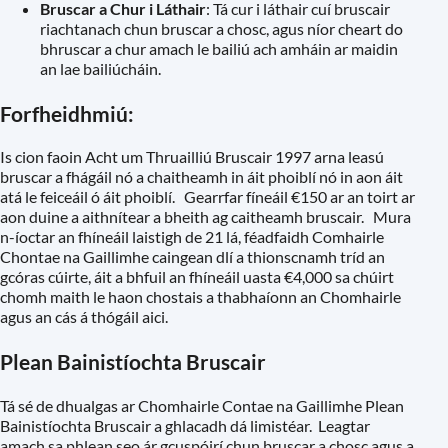
Bruscar a Chur i Láthair
: Tá cur i láthair cuí bruscair
riachtanach chun bruscar a chosc, agus níor cheart do
bhruscar a chur amach le bailiú ach amháin ar maidin
an lae bailiúcháin.
Forfheidhmiú:
Is cion faoin Acht um Thruailliú Bruscair 1997 arna leasú
bruscar a fhágáil nó a chaitheamh in áit phoiblí nó in aon áit
atá le feiceáil ó áit phoiblí. Gearrfar fíneáil €150 ar an toirt ar
aon duine a aithnítear a bheith ag caitheamh bruscair. Mura
n-íoctar an fhíneáil laistigh de 21 lá, féadfaidh Comhairle
Chontae na Gaillimhe caingean dlí a thionscnamh tríd an
gcóras cúirte, áit a bhfuil an fhíneáil uasta €4,000 sa chúirt
chomh maith le haon chostais a thabhaíonn an Chomhairle
agus an cás á thógáil aici.
Plean Bainistíochta Bruscair
Tá sé de dhualgas ar Chomhairle Contae na Gaillimhe Plean
Bainistíochta Bruscair a ghlacadh dá limistéar. Leagtar
amach sa phlean seo ár gcuspóirí chun bruscar a chosc agus a