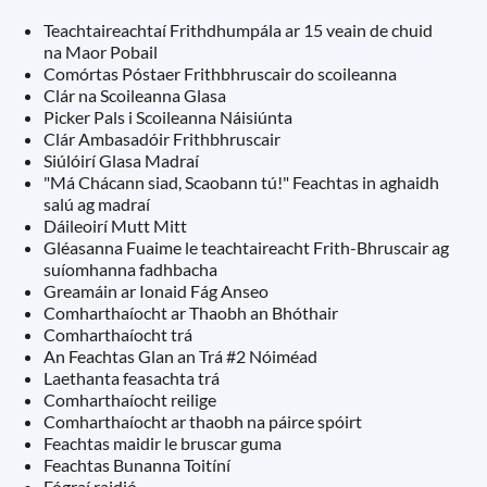
Teachtaireachtaí Frithdhumpála ar 15 veain de chuid
na Maor Pobail
Comórtas Póstaer Frithbhruscair do scoileanna
Clár na Scoileanna Glasa
Picker Pals i Scoileanna Náisiúnta
Clár Ambasadóir Frithbhruscair
Siúlóirí Glasa Madraí
"Má Chácann siad, Scaobann tú!" Feachtas in aghaidh
salú ag madraí
Dáileoirí Mutt Mitt
Gléasanna Fuaime le teachtaireacht Frith-Bhruscair ag
suíomhanna fadhbacha
Greamáin ar Ionaid Fág Anseo
Comharthaíocht ar Thaobh an Bhóthair
Comharthaíocht trá
An Feachtas Glan an Trá #2 Nóiméad
Laethanta feasachta trá
Comharthaíocht reilige
Comharthaíocht ar thaobh na páirce spóirt
Feachtas maidir le bruscar guma
Feachtas Bunanna Toitíní
Fógraí raidió