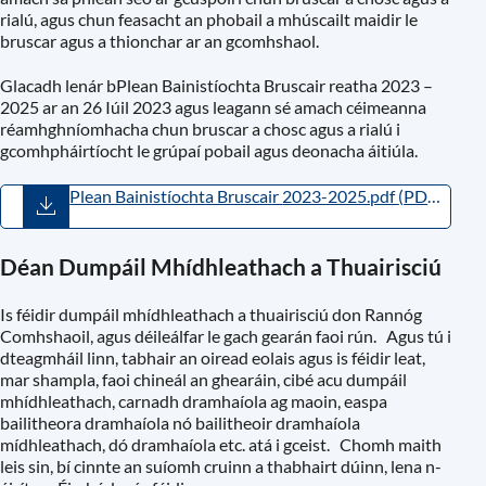
rialú, agus chun feasacht an phobail a mhúscailt maidir le
bruscar agus a thionchar ar an gcomhshaol.
Glacadh lenár bPlean Bainistíochta Bruscair reatha 2023 –
2025 ar an 26 Iúil 2023 agus leagann sé amach céimeanna
réamhghníomhacha chun bruscar a chosc agus a rialú i
gcomhpháirtíocht le grúpaí pobail agus deonacha áitiúla.
Plean Bainistíochta Bruscair 2023-2025.pdf
(
PDF
,
1.61MB
)
Déan Dumpáil Mhídhleathach a Thuairisciú
Is féidir dumpáil mhídhleathach a thuairisciú don Rannóg
Comhshaoil, agus déileálfar le gach gearán faoi rún. Agus tú i
dteagmháil linn, tabhair an oiread eolais agus is féidir leat,
mar shampla, faoi chineál an ghearáin, cibé acu dumpáil
mhídhleathach, carnadh dramhaíola ag maoin, easpa
bailitheora dramhaíola nó bailitheoir dramhaíola
mídhleathach, dó dramhaíola etc. atá i gceist. Chomh maith
leis sin, bí cinnte an suíomh cruinn a thabhairt dúinn, lena n-