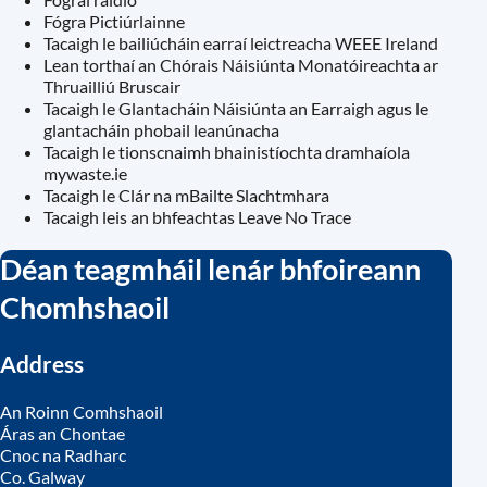
Fógra Pictiúrlainne
Tacaigh le bailiúcháin earraí leictreacha WEEE Ireland
Lean torthaí an Chórais Náisiúnta Monatóireachta ar
Thruailliú Bruscair
Tacaigh le Glantacháin Náisiúnta an Earraigh agus le
glantacháin phobail leanúnacha
Tacaigh le tionscnaimh bhainistíochta dramhaíola
mywaste.ie
Tacaigh le Clár na mBailte Slachtmhara
Tacaigh leis an bhfeachtas Leave No Trace
Déan teagmháil lenár bhfoireann
Chomhshaoil
Address
An Roinn Comhshaoil
Áras an Chontae
Cnoc na Radharc
Co. Galway