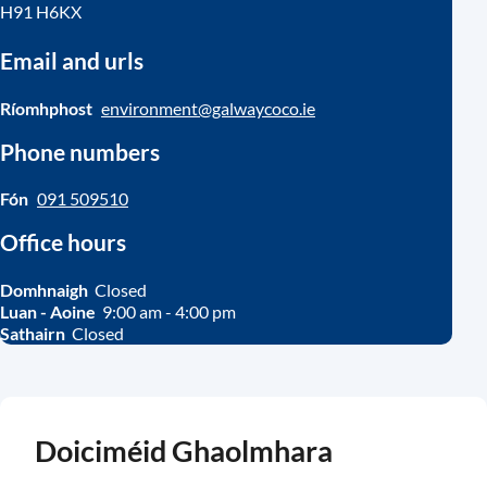
H91 H6KX
Email and urls
Ríomhphost
environment@galwaycoco.ie
Phone numbers
Fón
091 509510
Office hours
Domhnaigh
Closed
Luan - Aoine
9:00 am - 4:00 pm
Sathairn
Closed
Doiciméid Ghaolmhara