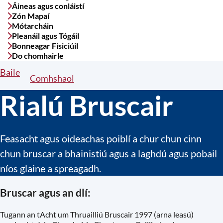
Áineas agus conláistí
Zón Mapaí
Mótarcháin
Pleanáil agus Tógáil
Bonneagar Fisiciúil
Do chomhairle
Baile
Breadcrumbs
Comhshaol
Rialú Bruscair
Feasacht agus oideachas poiblí a chur chun cinn
chun bruscar a bhainistiú agus a laghdú agus pobail
níos glaine a spreagadh.
Bruscar agus an dlí:
Tugann an tAcht um Thruailliú Bruscair 1997 (arna leasú)