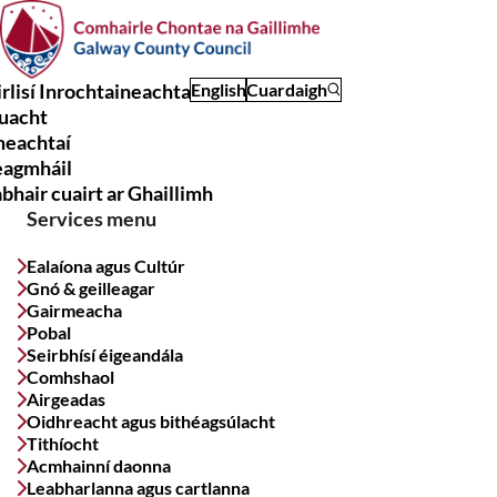
Skip
to
main
rlisí Inrochtaineachta
English
Cuardaigh
content
uacht
Main
meachtaí
navigation
eagmháil
bhair cuairt ar Ghaillimh
Services menu
Ealaíona agus Cultúr
Gnó & geilleagar
Gairmeacha
Pobal
Seirbhísí éigeandála
Comhshaol
Airgeadas
Oidhreacht agus bithéagsúlacht
Tithíocht
Acmhainní daonna
Leabharlanna agus cartlanna