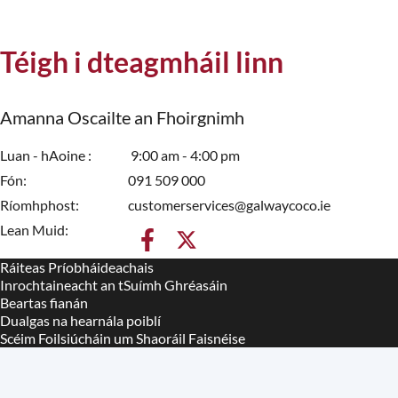
Téigh i dteagmháil linn
Amanna Oscailte an Fhoirgnimh
Luan - hAoine
9:00 am - 4:00 pm
Fón
091 509 000
Ríomhphost
customerservices@galwaycoco.ie
Lean Muid:
Ráiteas Príobháideachais
Housekeeping
Inrochtaineacht an tSuímh Ghréasáin
Beartas fianán
Dualgas na hearnála poiblí
Scéim Foilsiúcháin um Shaoráil Faisnéise