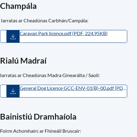
Champála
Iarratas ar Cheadúnas Carbhán/Campála:
Caravan Park licence.pdf
(
PDF
,
224.95KB
)
Rialú Madraí
Iarratas ar Cheadúnas Madra Ginearálta / Saoil:
General Dog Licence GCC-ENV-01(B)-00.pdf
(
PDF
,
137.66KB
)
Bainistiú Dramhaíola
Foirm Achomhairc ar Fhíneáil Bruscair: