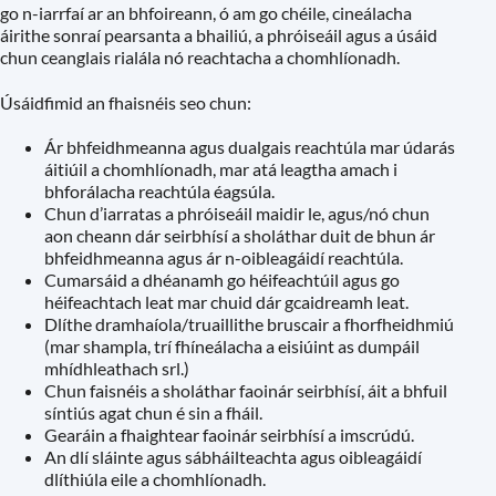
go n-iarrfaí ar an bhfoireann, ó am go chéile, cineálacha
áirithe sonraí pearsanta a bhailiú, a phróiseáil agus a úsáid
chun ceanglais rialála nó reachtacha a chomhlíonadh.
Úsáidfimid an fhaisnéis seo chun:
Ár bhfeidhmeanna agus dualgais reachtúla mar údarás
áitiúil a chomhlíonadh, mar atá leagtha amach i
bhforálacha reachtúla éagsúla.
Chun d’iarratas a phróiseáil maidir le, agus/nó chun
aon cheann dár seirbhísí a sholáthar duit de bhun ár
bhfeidhmeanna agus ár n-oibleagáidí reachtúla.
Cumarsáid a dhéanamh go héifeachtúil agus go
héifeachtach leat mar chuid dár gcaidreamh leat.
Dlíthe dramhaíola/truaillithe bruscair a fhorfheidhmiú
(mar shampla, trí fhíneálacha a eisiúint as dumpáil
mhídhleathach srl.)
Chun faisnéis a sholáthar faoinár seirbhísí, áit a bhfuil
síntiús agat chun é sin a fháil.
Gearáin a fhaightear faoinár seirbhísí a imscrúdú.
An dlí sláinte agus sábháilteachta agus oibleagáidí
dlíthiúla eile a chomhlíonadh.