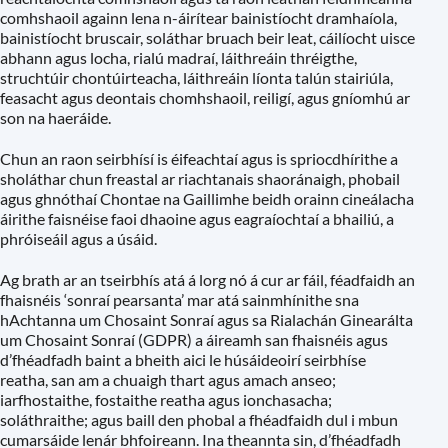
comhshaoil againn lena n-áirítear bainistíocht dramhaíola,
bainistíocht bruscair, soláthar bruach beir leat, cáilíocht uisce
abhann agus locha, rialú madraí, láithreáin thréigthe,
struchtúir chontúirteacha, láithreáin líonta talún stairiúla,
feasacht agus deontais chomhshaoil, reiligí, agus gníomhú ar
son na haeráide.
Chun an raon seirbhísí is éifeachtaí agus is spriocdhírithe a
sholáthar chun freastal ar riachtanais shaoránaigh, phobail
agus ghnóthaí Chontae na Gaillimhe beidh orainn cineálacha
áirithe faisnéise faoi dhaoine agus eagraíochtaí a bhailiú, a
phróiseáil agus a úsáid.
Ag brath ar an tseirbhís atá á lorg nó á cur ar fáil, féadfaidh an
fhaisnéis ‘sonraí pearsanta’ mar atá sainmhínithe sna
hAchtanna um Chosaint Sonraí agus sa Rialachán Ginearálta
um Chosaint Sonraí (GDPR) a áireamh san fhaisnéis agus
d’fhéadfadh baint a bheith aici le húsáideoirí seirbhíse
reatha, san am a chuaigh thart agus amach anseo;
iarfhostaithe, fostaithe reatha agus ionchasacha;
soláthraithe; agus baill den phobal a fhéadfaidh dul i mbun
cumarsáide lenár bhfoireann. Ina theannta sin, d’fhéadfadh