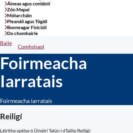
Áineas agus conláistí
Zón Mapaí
Mótarcháin
Pleanáil agus Tógáil
Bonneagar Fisiciúil
Do chomhairle
Baile
Breadcrumbs
Comhshaol
Foirmeacha
Iarratais
Foirmeacha iarratais
Reiligí
Léirithe spéise ó Úinéirí Talún i dTailte Reiligí: