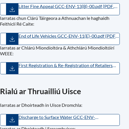
Litter Fine Appeal GCC-ENV-13(B)-00.pdf
(
PDF
,
123.38KB
)
Iarratas chun Clárú Táirgeora a Athnuachan le haghaidh
Feithiclí Ré Caite:
End of Life Vehicles GCC-ENV-11(E)-00.pdf
(
PDF
,
184.95KB
)
Iarratas ar Chlárú Miondíoltóra & Athchlárú Miondíoltóirí
WEEE:
First Registration & Re-Registration of Retailers
GCC-ENV-15(E)-00.pdf
(
PDF
,
183.64KB
)
Rialú ar Thruailliú Uisce
Iarratas ar Dhoirteadh in Uisce Dromchla:
Discharge to Surface Water GCC-ENV-
05(E)-01.pdf
(
PDF
,
1.58MB
)
Iarratas ar Dhoirteadh i Screamhuisce: