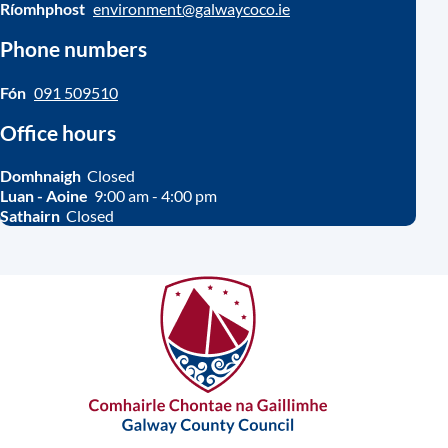
Ríomhphost
environment@galwaycoco.ie
Phone numbers
Fón
091 509510
Office hours
Domhnaigh
Closed
Luan - Aoine
9:00 am - 4:00 pm
Sathairn
Closed