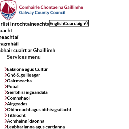
Skip
to
main
rlisí Inrochtaineachta
English
Cuardaigh
content
uacht
Main
meachtaí
navigation
eagmháil
bhair cuairt ar Ghaillimh
Services menu
Ealaíona agus Cultúr
Gnó & geilleagar
Gairmeacha
Pobal
Seirbhísí éigeandála
Comhshaol
Airgeadas
Oidhreacht agus bithéagsúlacht
Tithíocht
Acmhainní daonna
Leabharlanna agus cartlanna