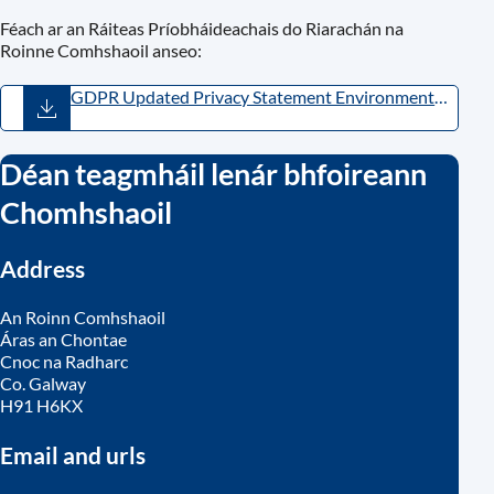
Féach ar an Ráiteas Príobháideachais do Riarachán na
Roinne Comhshaoil ​​anseo:
GDPR Updated Privacy Statement Environment
Administration Irish December 2024.pdf
(
PDF
,
538.67KB
)
Déan teagmháil lenár bhfoireann
Chomhshaoil
Address
An Roinn Comhshaoil
Áras an Chontae
Cnoc na Radharc
Co. Galway
H91 H6KX
Email and urls