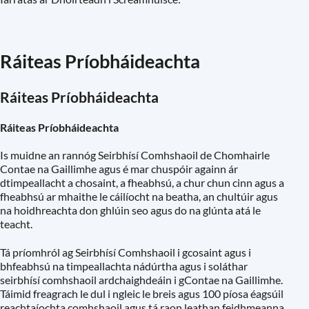
Ráiteas Príobháideachta
Ráiteas Príobháideachta
Ráiteas Príobháideachta
Is muidne an rannóg Seirbhísí Comhshaoil de Chomhairle
Contae na Gaillimhe agus é mar chuspóir againn ár
dtimpeallacht a chosaint, a fheabhsú, a chur chun cinn agus a
fheabhsú ar mhaithe le cáilíocht na beatha, an chultúir agus
na hoidhreachta don ghlúin seo agus do na glúnta atá le
teacht.
Tá príomhról ag Seirbhísí Comhshaoil i gcosaint agus i
bhfeabhsú na timpeallachta nádúrtha agus i soláthar
seirbhísí comhshaoil ardchaighdeáin i gContae na Gaillimhe.
Táimid freagrach le dul i ngleic le breis agus 100 píosa éagsúil
reachtaíochta comhshaoil agus tá raon leathan feidhmeanna