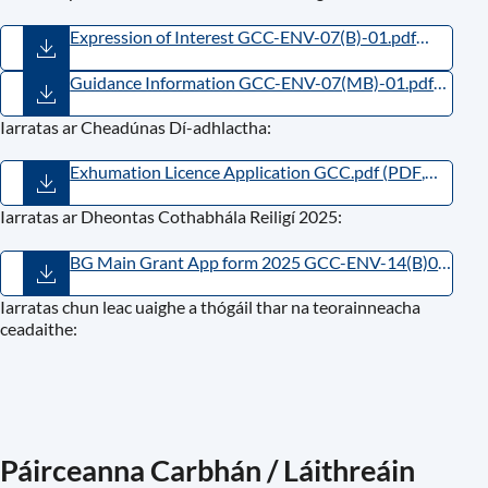
Expression of Interest GCC-ENV-07(B)-01.pdf
(
PDF
,
182.48KB
)
Guidance Information GCC-ENV-07(MB)-01.pdf
(
PDF
,
208.73KB
)
Iarratas ar Cheadúnas Dí-adhlactha:
Exhumation Licence Application GCC.pdf
(
PDF
,
156.51KB
)
Iarratas ar Dheontas Cothabhála Reiligí 2025:
BG Main Grant App form 2025 GCC-ENV-14(B)09
(002)_1.pdf
(
PDF
,
395.53KB
)
Iarratas chun leac uaighe a thógáil thar na teorainneacha
ceadaithe:
Páirceanna Carbhán / Láithreáin