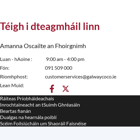
Téigh i dteagmháil linn
Amanna Oscailte an Fhoirgnimh
Luan - hAoine
9:00 am - 4:00 pm
Fón
091 509 000
Ríomhphost
customerservices@galwaycoco.ie
Lean Muid:
Ráiteas Príobháideachais
Housekeeping
Inrochtaineacht an tSuímh Ghréasáin
Beartas fianán
Dualgas na hearnála poiblí
Scéim Foilsiúcháin um Shaoráil Faisnéise